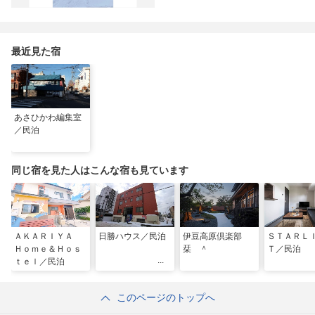
最近見た宿
あさひかわ編集室
／民泊
同じ宿を見た人はこんな宿も見ています
ＡＫＡＲＩＹＡ
日勝ハウス／民泊
伊豆高原倶楽部
ＳＴＡＲＬ
Ｈｏｍｅ＆Ｈｏｓ
栞 ＾
Ｔ／民泊
ｔｅｌ／民泊
このページのトップへ