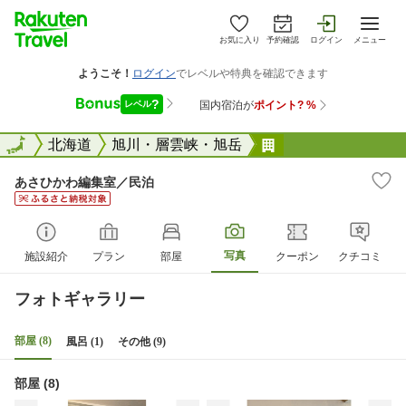
お気に入り
予約確認
ログイン
メニュー
全国
全国
北海道
旭川・層雲峡・旭岳
あさひかわ編集室
あさひかわ編集室／民泊
写真
施設紹介
プラン
部屋
クーポン
クチコミ
フォトギャラリー
部屋 (8)
風呂 (1)
その他 (9)
部屋 (8)