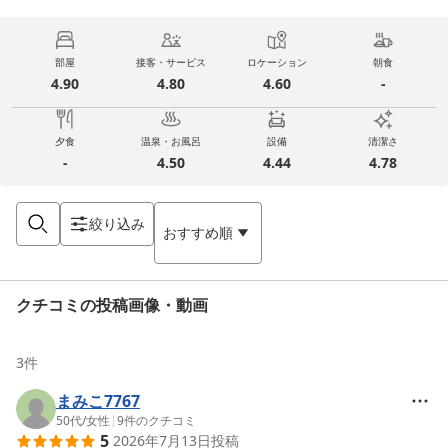
部屋
接客・サービス
ロケーション
朝食
4.90
4.80
4.60
-
夕食
温泉・お風呂
設備
清潔さ
-
4.50
4.44
4.78
絞り込み
おすすめ順
クチコミの投稿画像・動画
3
件
まみこ7767
50代
/
女性
|
9
件のクチコミ
5
2026年7月13日
投稿