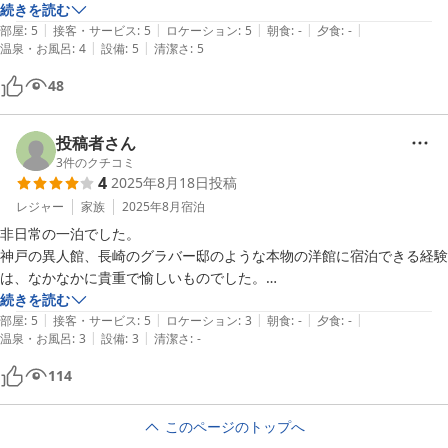
ぜひまた利用したいと思います。
続きを読む
|
|
|
|
|
部屋
:
5
接客・サービス
:
5
ロケーション
:
5
朝食
:
-
夕食
:
-
|
|
温泉・お風呂
:
4
設備
:
5
清潔さ
:
5
48
投稿者さん
3
件のクチコミ
4
2025年8月18日
投稿
レジャー
家族
2025年8月
宿泊
非日常の一泊でした。

神戸の異人館、長崎のグラバー邸のような本物の洋館に宿泊できる経験
は、なかなかに貴重で愉しいものでした。

住宅地の中にあり、駅からは離れていますが、車があれば問題ないです
続きを読む
|
|
|
|
|
し、バスも使いやすい町でした。

部屋
:
5
接客・サービス
:
5
ロケーション
:
3
朝食
:
-
夕食
:
-
|
|
温泉・お風呂
:
3
設備
:
3
清潔さ
:
-
ベッドも気持ちよく、快適に過ごすことができました。ただバリアフリ
ーではないので、足の不自由な方にはオススメできません。逆に女子旅
114
などには最高！だと思います。
このページのトップへ