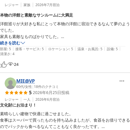
レジャー
家族
2026年7月
宿泊
本物の洋館と素敵なサンルームに大満足
洋館巡りが大好きな私にとって本物の洋館に宿泊できるなんて夢のよう
でした。

家具も素敵なものばかりでした。

洋館を訪れるといつもいいな〜と思うのがサンルームなんですが、こち
続きを読む
|
|
|
|
|
らのサンルームも本当に素敵でずっと座ってたくなるようなお部屋でし
部屋
:
5
接客・サービス
:
5
ロケーション
:
5
温泉・お風呂
:
5
設備
:
5
清潔さ
:
4
た。

１階にある「喫茶室メレルの庭」は毎日営業されていないのですがチェ
24
ックインの日にちょうどティータイムだけ営業されていて、美味しいお
茶とケーキをいただくこともできてすごくラッキーでした♡

MIE@VP
もう本当に素敵尽くめのウォーターハウス記念館に宿泊することができ
60代
/
女性
|
18
件のクチコミ
て大満足です。

5
2026年6月25日
投稿
ありがとうございました。
レジャー
一人
2026年6月
宿泊
文化財にお泊まり！
素晴らしい建物で快適に過ごせました。

食事はスーパーで買ったものを持ち込みましたが、食器をお借りできる
のでパックから食べるなんてこともなく良かったです。
