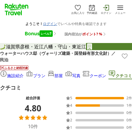
お気に入り
予約確認
ログイン
メニュー
滋賀県
彦根・近江八幡・守山・東近江
ウォーターハウス邸（ヴォーリズ建築・国登録有形文化財）／
民泊
ふるさと納税対象
施設紹介
プラン
部屋
写真
クーポン
クチコミ
クチコミ
総合評価
5
2
件
4.80
4
1
件
3
0
件
2
0
件
10
件
1
0
件