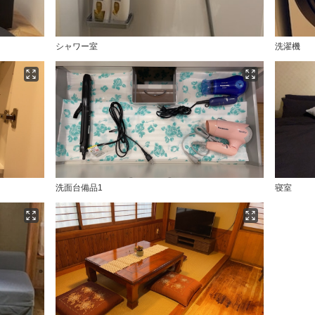
シャワー室
洗濯機
洗面台備品1
寝室