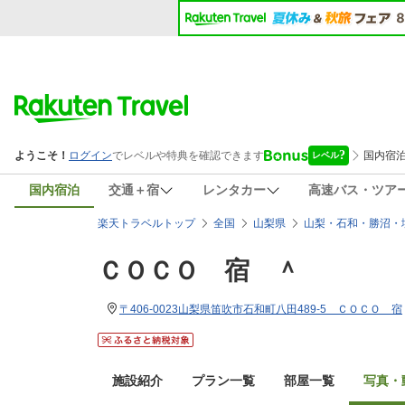
国内宿泊
交通＋宿
レンタカー
高速バス・ツア
楽天トラベルトップ
全国
山梨県
山梨・石和・勝沼・
ＣＯＣＯ 宿 ＾
〒406-0023山梨県笛吹市石和町八田489-5 ＣＯＣＯ 宿
施設紹介
プラン一覧
部屋一覧
写真・動