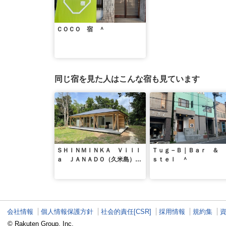
ＣＯＣＯ 宿 ＾
同じ宿を見た人はこんな宿も見ています
ＳＨＩＮＭＩＮＫＡ Ｖｉｌｌ
Ｔｕｇ－Ｂ｜Ｂａｒ ＆ 
ａ ＪＡＮＡＤＯ（久米島）
ｓｔｅｌ ＾
＾
会社情報
個人情報保護方針
社会的責任[CSR]
採用情報
規約集
© Rakuten Group, Inc.