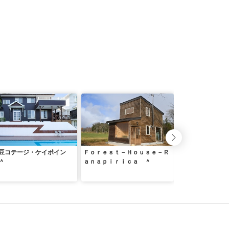
豆コテージ・ケイポイン
Ｆｏｒｅｓｔ－Ｈｏｕｓｅ－Ｒ
淡路＿五色ログハ
＾
ａｎａｐｉｒｉｃａ ＾
泊