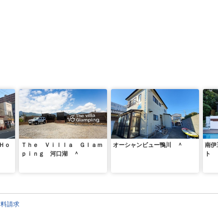
Ｈｏ
Ｔｈｅ Ｖｉｌｌａ Ｇｌａｍ
オーシャンビュー鴨川 ＾
南伊
ｐｉｎｇ 河口湖 ＾
ト 
資料請求