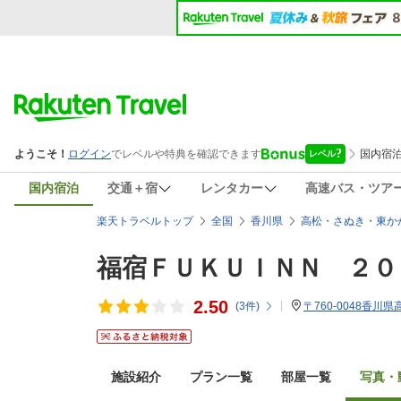
国内宿泊
交通＋宿
レンタカー
高速バス・ツア
楽天トラベルトップ
全国
香川県
高松・さぬき・東か
福宿ＦＵＫＵＩＮＮ ２０
2.50
(
3
件)
〒760-0048香
施設紹介
プラン一覧
部屋一覧
写真・動