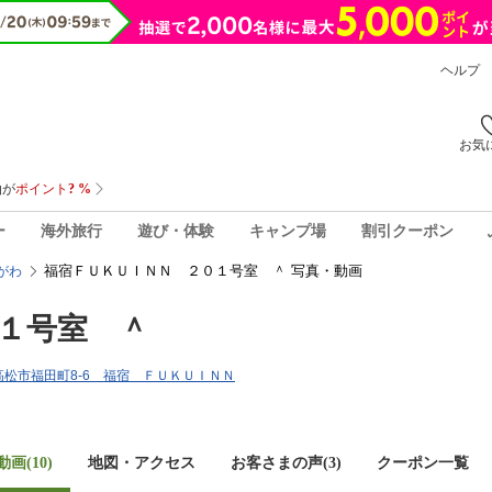
ヘルプ
お気
ー
海外旅行
遊び・体験
キャンプ場
割引クーポン
福宿ＦＵＫＵＩＮＮ ２０１号室 ＾ 写真・動画
がわ
１号室 ＾
川県高松市福田町8-6 福宿 ＦＵＫＵＩＮＮ
画(10)
地図・アクセス
お客さまの声(
3
)
クーポン一覧