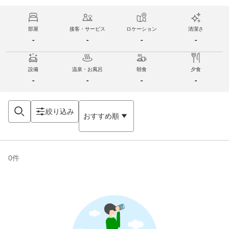
部屋
接客・サービス
ロケーション
清潔さ
-
-
-
-
設備
温泉・お風呂
朝食
夕食
-
-
-
-
絞り込み
おすすめ順
0
件