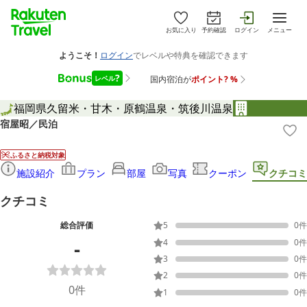
お気に入り
予約確認
ログイン
メニュー
福岡県
久留米・甘木・原鶴温泉・筑後川温泉
宿屋昭／民泊
ふるさと納税対象
施設紹介
プラン
部屋
写真
クーポン
クチコミ
クチコミ
総合評価
5
0
件
-
4
0
件
3
0
件
2
0
件
0
件
1
0
件