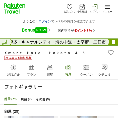
お気に入り
予約確認
ログイン
メニュー
県
全国
博多・キャナルシティ・海の中道・太宰府・二日市
Ｓｍａｒｔ Ｈｏｔｅｌ Ｈａｋａｔａ ４ ＾
写真
施設紹介
プラン
部屋
クーポン
クチコミ
フォトギャラリー
部屋 (29)
風呂 (2)
その他 (9)
部屋 (29)