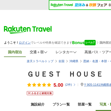
国内宿泊
交通＋宿
レンタカー
高速バス・ツア
楽天トラベルトップ
全国
沖縄県
恩納・名護・本部・
ＧＵＥＳＴ ＨＯＵＳＥ 
5.00
(
2
件)
〒905-1141沖
施設紹介
プラン一覧
部屋一覧
写真・動