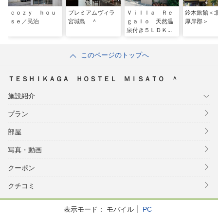
ｃｏｚｙ ｈｏｕ
プレミアムヴィラ
Ｖｉｌｌａ Ｒｅ
鈴木旅館＜
ｓｅ／民泊
宮城島 ＾
ｇａｌｏ 天然温
厚岸郡＞
泉付き５ＬＤＫ！
／民泊
このページのトップへ
ＴＥＳＨＩＫＡＧＡ ＨＯＳＴＥＬ ＭＩＳＡＴＯ ＾
施設紹介
プラン
部屋
写真・動画
クーポン
クチコミ
表示モード：
モバイル
PC