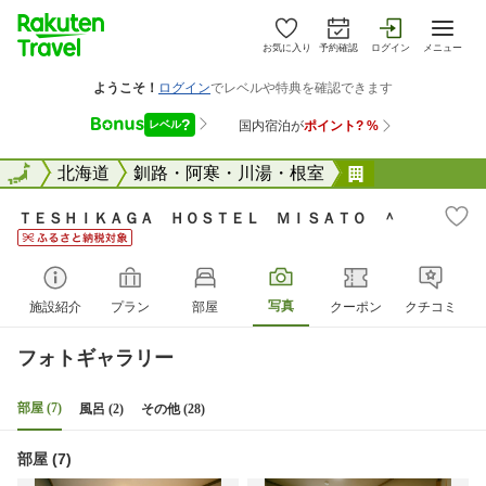
お気に入り
予約確認
ログイン
メニュー
全国
全国
北海道
釧路・阿寒・川湯・根室
ＴＥＳＨＩＫ
ＴＥＳＨＩＫＡＧＡ ＨＯＳＴＥＬ ＭＩＳＡＴＯ ＾
写真
施設紹介
プラン
部屋
クーポン
クチコミ
フォトギャラリー
部屋 (7)
風呂 (2)
その他 (28)
部屋 (7)