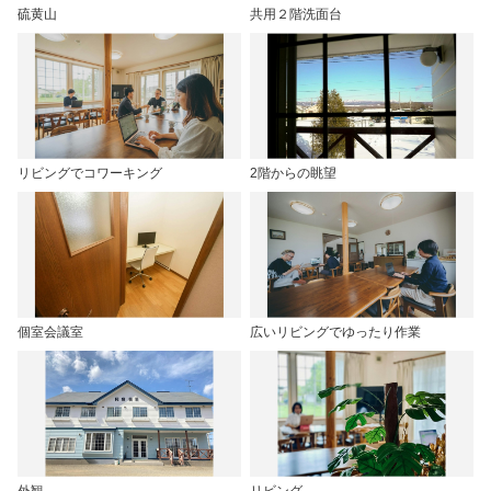
硫黄山
共用２階洗面台
リビングでコワーキング
2階からの眺望
個室会議室
広いリビングでゆったり作業
外観
リビング