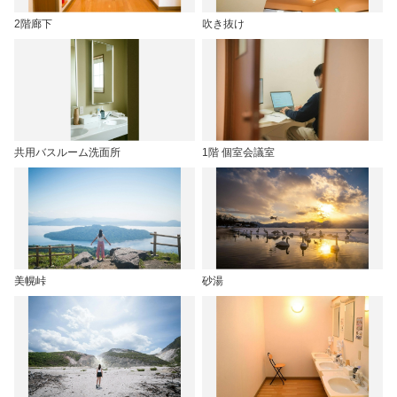
2階廊下
吹き抜け
共用バスルーム洗面所
1階 個室会議室
美幌峠
砂湯