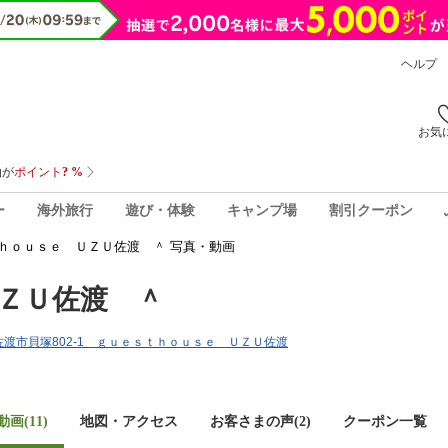
ヘルプ
お気
ー
海外旅行
遊び・体験
キャンプ場
割引クーポン
ｈｏｕｓｅ ＵＺＵ佐渡 ＾ 写真・動画
ＺＵ佐渡 ＾
潟県佐渡市貝塚802-1 ｇｕｅｓｔｈｏｕｓｅ ＵＺＵ佐渡
画(11)
地図・アクセス
お客さまの声(
2
)
クーポン一覧