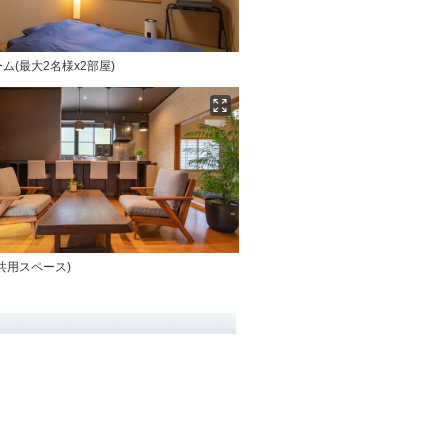
ム(最大2名様x2部屋)
共用スペース)