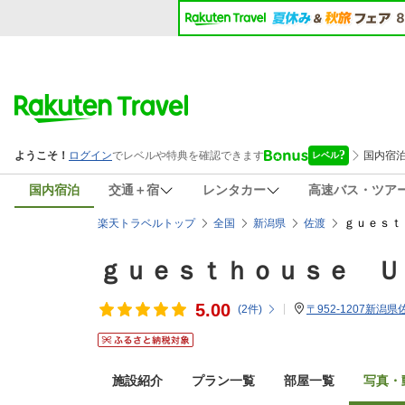
国内宿泊
交通＋宿
レンタカー
高速バス・ツア
ｇｕｅｓｔ
楽天トラベルトップ
全国
新潟県
佐渡
ｇｕｅｓｔｈｏｕｓｅ Ｕ
5.00
(
2
件)
〒952-1207新
施設紹介
プラン一覧
部屋一覧
写真・動