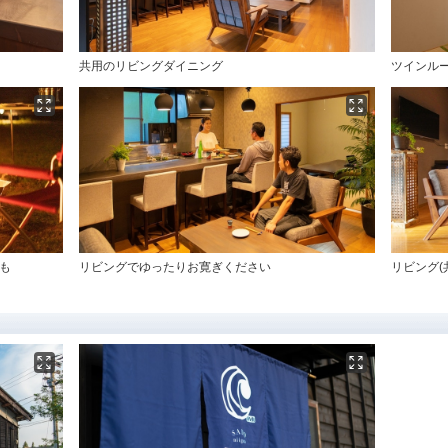
共用のリビングダイニング
ツインルー
も
リビングでゆったりお寛ぎください
リビング(