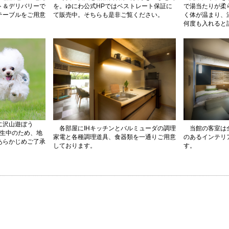
ト＆デリバリーで
を。ゆにわ公式HPではベストレート保証に
で湯当たりが柔
テーブルをご用意
て販売中。そちらも是非ご覧ください。
く体が温まり、
何度も入れると
に沢山遊ぼう
各部屋にIHキッチンとバルミューダの調理
当館の客室は全
養生中のため、地
家電と各種調理道具、食器類を一通りご用意
のあるインテリ
あらかじめご了承
しております。
す。