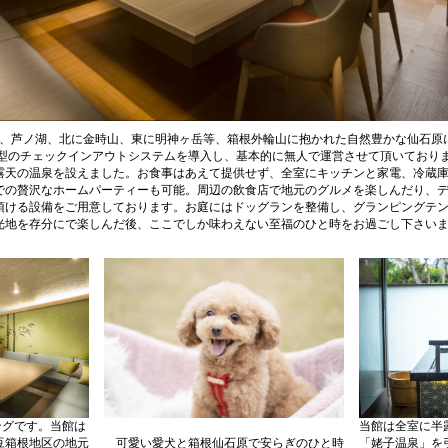
根山、芦ノ湖、北に金時山、東に明神ヶ岳等、箱根外輪山に抱かれた自然豊かな仙石原
触型のチェックインアウトシステムを導入し、基本的に無人で運営させて頂いており
露天の温泉を設えました。お食事はあえて提供せず、全室にキッチンと家電、冷蔵
での贅沢なホームパーティーも可能。周辺の飲食店で地元のグルメを楽しんだり、
頂ける設備をご用意しております。お庭にはドッグランを整備し、グランピングテ
光地を存分にで楽しんだ後、ここでしか味わえない至福のひと時をお過ごし下さい
ングです。当館は
当館は全室に半
豆箱根地区の地元
可愛い愛犬と箱根仙石原で安らぎのひと時
「姥子温泉」を