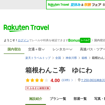
国内宿泊
交通＋宿
レンタカー
高速バス・ツア
箱根わん
楽天トラベルトップ
全国
神奈川県
箱根
箱根わんこ亭 ゆにわ
4.00
(
13
件)
〒250-0631神
施設紹介
プラン一覧
部屋一覧
写真・動