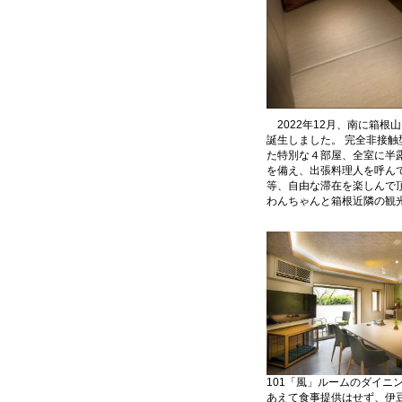
2022年12月、南に箱
誕生しました。 完全非接
た特別な４部屋、全室に半
を備え、出張料理人を呼ん
等、自由な滞在を楽しんで
わんちゃんと箱根近隣の観
101「風」ルームのダイニ
あえて食事提供はせず、伊