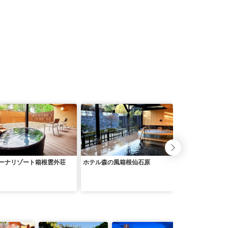
ーナリゾート箱根雲外荘
ホテル森の風箱根仙石原
ポイントバケーシ