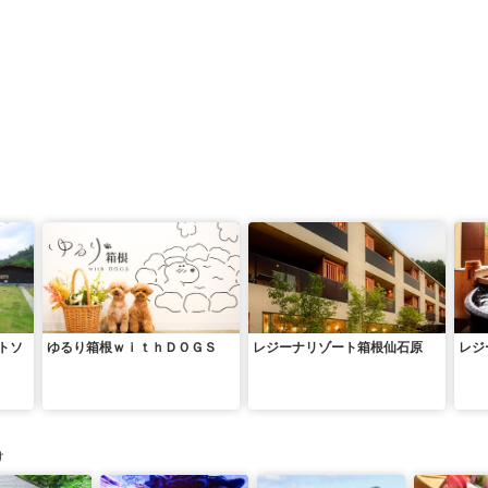
トソ
ゆるり箱根ｗｉｔｈＤＯＧＳ
レジーナリゾート箱根仙石原
レジ
け