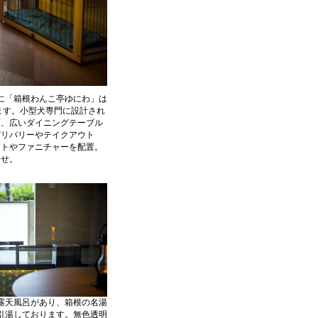
に「箱根わんこ亭ゆにわ」は
ます。小型犬専門に設計され
庫、広いダイニングテーブル
デリバリーやテイクアウト
ントやファニチャーを配置。
ませ。
露天風呂があり、箱根の名湯
引湯しております。無色透明