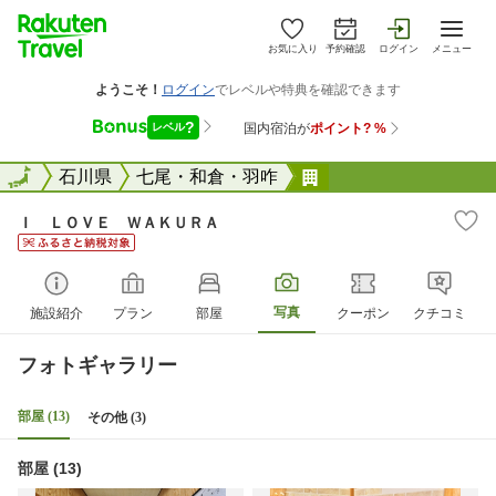
お気に入り
予約確認
ログイン
メニュー
全国
全国
石川県
七尾・和倉・羽咋
Ｉ ＬＯＶＥ ＷＡ
Ｉ ＬＯＶＥ ＷＡＫＵＲＡ
写真
施設紹介
プラン
部屋
クーポン
クチコミ
フォトギャラリー
部屋 (13)
その他 (3)
部屋 (13)