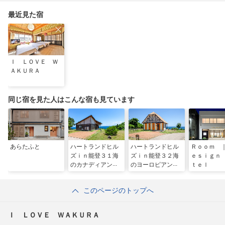
最近見た宿
Ｉ ＬＯＶＥ Ｗ
ＡＫＵＲＡ
同じ宿を見た人はこんな宿も見ています
あらたふと
ハートランドヒル
ハートランドヒル
Ｒｏｏｍ 
ズｉｎ能登３１海
ズｉｎ能登３２海
ｅｓｉｇｎ
のカナディアンハ
のヨーロピアンハ
ｔｅｌ
ウス
ウス
このページのトップへ
Ｉ ＬＯＶＥ ＷＡＫＵＲＡ