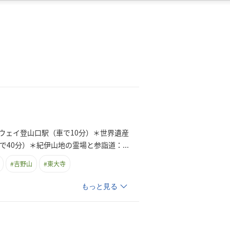
ウェイ登山口駅（車で10分）＊世界遺産
で40分）＊紀伊山地の霊場と参詣道
：
...
#
吉野山
#
東大寺
もっと見る