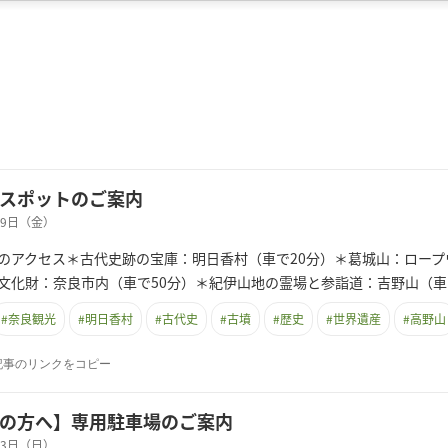
スポットのご案内
月29日（金）
のアクセス＊古代史跡の宝庫：明日香村（車で20分）＊葛城山：ロープ
文化財：奈良市内（車で50分）＊紀伊山地の霊場と参詣道：吉野山（車
#
奈良観光
#
明日香村
#
古代史
#
古墳
#
歴史
#
世界遺産
#
高野山
記事のリンクをコピー
の方へ】専用駐車場のご案内
月03日（日）