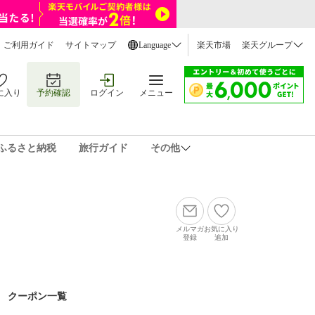
ご利用ガイド
サイトマップ
Language
楽天市場
楽天グループ
に入り
予約確認
ログイン
メニュー
ふるさと納税
旅行ガイド
その他
メルマガ
お気に入り
登録
追加
クーポン一覧