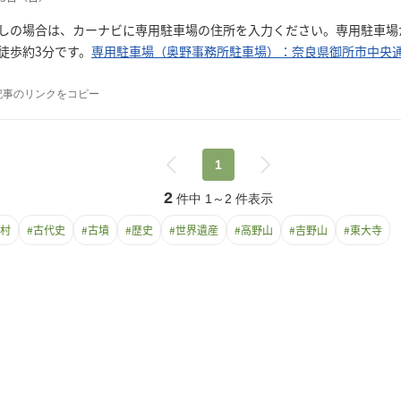
しの場合は、カーナビに専用駐車場の住所を入力ください。専用駐車場
徒歩約3分です。
専用駐車場（奥野事務所駐車場）：奈良県御所市中央通り
記事のリンクをコピー
1
2
件中
1
～
2
件表示
村
#
古代史
#
古墳
#
歴史
#
世界遺産
#
高野山
#
吉野山
#
東大寺