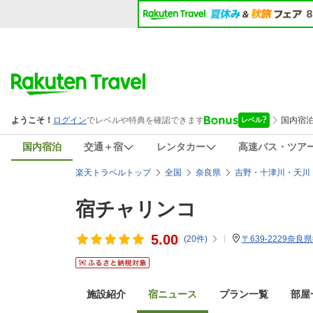
国内宿泊
交通＋宿
レンタカー
高速バス・ツア
楽天トラベルトップ
全国
奈良県
吉野・十津川・天川
宿チャリンコ
5.00
(
20
件)
〒639-2229奈
施設紹介
宿ニュース
プラン一覧
部屋