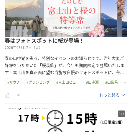
春はフォトスポットに桜が登場！
2026年03月17日（火）
春の山中湖を彩る、特別なイベントのお知らせです。昨年大変ご
好評をいただいた「桜装飾」が、今年も期間限定で登場いたしま
す！富士山を真正面に望む当施設自慢のフォトスポットに、
華
...
#
サウナ
#
グランピング
#
富士山ビュー
#
山中湖
#
山梨県
もっと見る
1
/
1