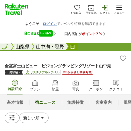
お気に入り
予約確認
ログイン
メニュー
全国
全国
山梨県
山中湖・忍野
全室富士山ビュー ビジ
全室富士山ビュー ビジョングランピングリゾート山中湖
サステナブルトラベル
施設紹介
プラン
部屋
写真
クーポン
クチコミ
基本情報
宿ニュース
施設特徴
客室案内
風