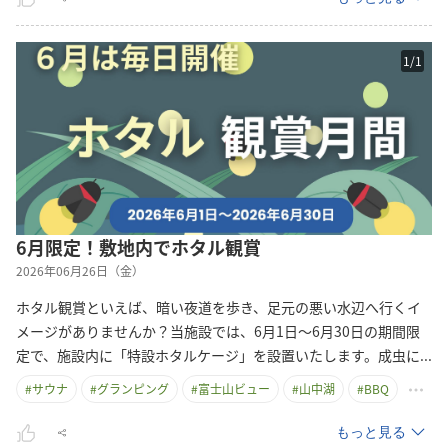
1
/
1
6月限定！敷地内でホタル観賞
2026年06月26日（金）
ホタル観賞といえば、暗い夜道を歩き、足元の悪い水辺へ行くイ
メージがありませんか？当施設では、6月1日～6月30日の期間限
定で、施設内に「特設ホタルケージ」を設置いたします。成虫
に
...
#
サウナ
#
グランピング
#
富士山ビュー
#
山中湖
#
BBQ
もっと見る