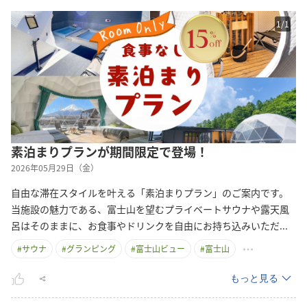
1
/
1
素泊まりプランが期間限定で登場！
2026年05月29日（金）
自由な滞在スタイルを叶える「素泊まりプラン」のご案内です。
当施設の魅力である、富士山を望むプライベートサウナや露天風
呂はそのままに、お食事やドリンクを自由にお持ち込みいた
だ
...
#
サウナ
#
グランピング
#
富士山ビュー
#
富士山
もっと見る