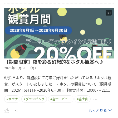
1
/
1
【期間限定】夜を彩る幻想的なホタル観賞へ♪
2026年06月08日（月）
6月1日より、当施設にて毎年ご好評をいただいている「ホタル観
賞」がスタートいたしました！・ホタルの観賞について［観賞期
間］2026年6月1日～2026年6月30日［観賞時間］19:00 ～ 21
:
...
#
サウナ
#
グランピング
#
富士山ビュー
#
富士山
もっと見る