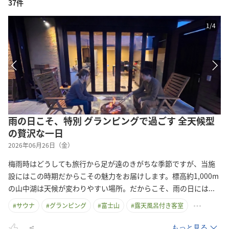
37件
1
/
4
雨の日こそ、特別 グランピングで過ごす 全天候型
の贅沢な一日
2026年06月26日（金）
梅雨時はどうしても旅行から足が遠のきがちな季節ですが、当施
設にはこの時期だからこその魅力をお届けします。標高約1,000m
の山中湖は天候が変わりやすい場所。だからこそ、雨の日に
は
...
#
サウナ
#
グランピング
#
富士山
#
露天風呂付き客室
もっと見る