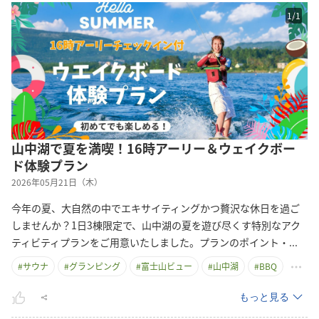
1
/
1
山中湖で夏を満喫！16時アーリー＆ウェイクボー
ド体験プラン
2026年05月21日（木）
今年の夏、大自然の中でエキサイティングかつ贅沢な休日を過ご
しませんか？1日3棟限定で、山中湖の夏を遊び尽くす特別なアク
ティビティプランをご用意いたしました。プランのポイント
・
...
#
サウナ
#
グランピング
#
富士山ビュー
#
山中湖
#
BBQ
もっと見る