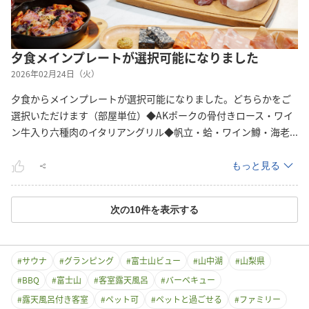
夕食メインプレートが選択可能になりました
2026年02月24日（火）
夕食からメインプレートが選択可能になりました。どちらかをご
選択いただけます（部屋単位）◆AKポークの骨付きロース・ワイ
ン牛入り六種肉のイタリアングリル◆帆立・蛤・ワイン鱒・海
老
...
もっと見る
次の
10
件を表示する
#
サウナ
#
グランピング
#
富士山ビュー
#
山中湖
#
山梨県
#
BBQ
#
富士山
#
客室露天風呂
#
バーベキュー
#
露天風呂付き客室
#
ペット可
#
ペットと過ごせる
#
ファミリー