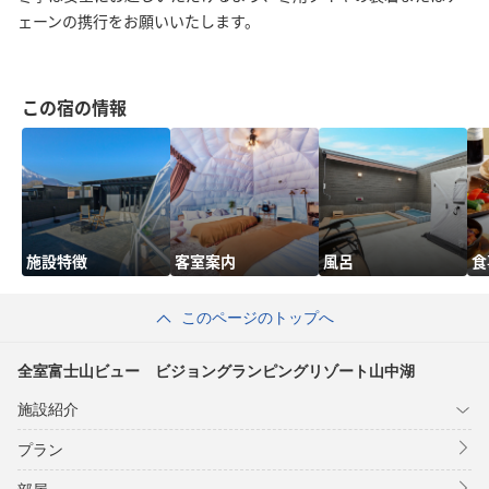
ェーンの携行をお願いいたします。
この宿の情報
施設特徴
客室案内
風呂
食
このページのトップへ
全室富士山ビュー ビジョングランピングリゾート山中湖
施設紹介
プラン