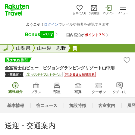
お気に入り
予約確認
ログイン
メニュー
全国
全国
山梨県
山中湖・忍野
全室富士山ビュー ビジ
全室富士山ビュー ビジョングランピングリゾート山中湖
サステナブルトラベル
施設紹介
プラン
部屋
写真
クーポン
クチコミ
基本情報
宿ニュース
施設特徴
客室案内
風
送迎・交通案内