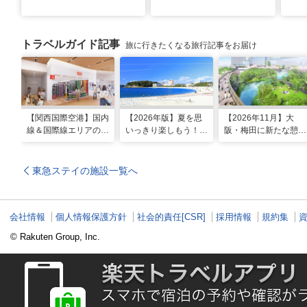
橋
トラベルガイド記事
旅に行きたくなる旅行記事をお届け
【関西国際空港】国内
【2026年版】夏を思
【2026年11月】大
線＆国際線エリアの大
いっきり楽しもう！関
阪・梅田に新たな憩い
規模リノベーションで
西のおすすめ海水浴
スポット「うめきたの
どう変わった？
場・ビーチ18選
森」が早期オープン決
定！
東急ステイの施設一覧へ
会社情報
個人情報保護方針
社会的責任[CSR]
採用情報
規約集
© Rakuten Group, Inc.