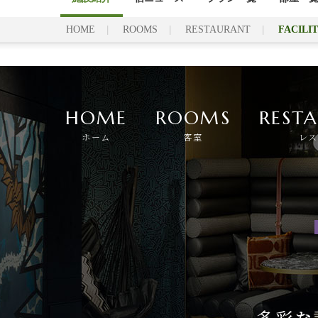
HOME
ROOMS
RESTAURANT
FACILIT
HOME
ROOMS
REST
ホーム
客室
レ