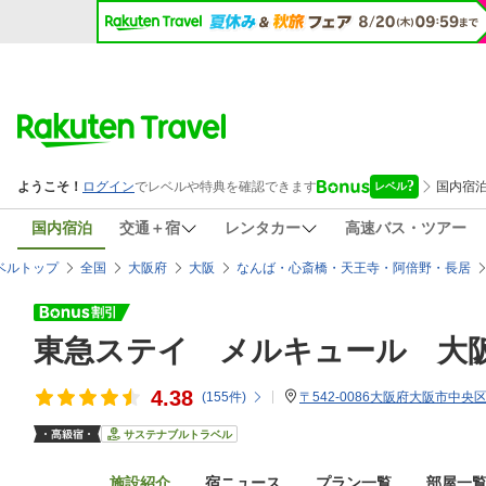
国内宿泊
交通＋宿
レンタカー
高速バス・ツアー
ベルトップ
全国
大阪府
大阪
なんば・心斎橋・天王寺・阿倍野・長居
東急ステイ メルキュール 大
4.38
(
155
件)
〒542-0086大阪府大阪市中央区
サステナブルトラベル
施設紹介
宿ニュース
プラン一覧
部屋一