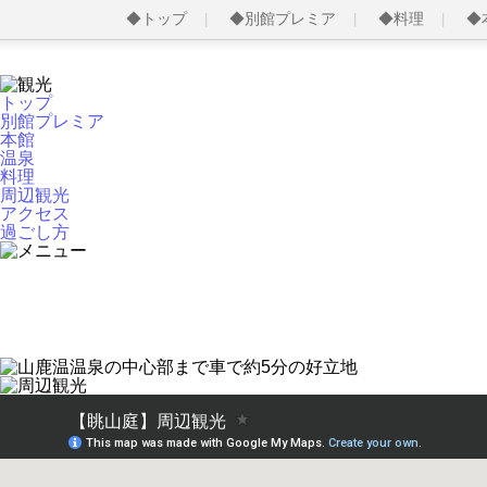
◆トップ
◆別館プレミア
◆料理
◆
トップ
別館プレミア
本館
温泉
料理
周辺観光
アクセス
過ごし方