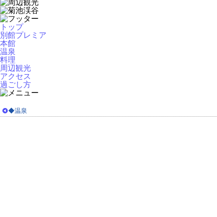
トップ
別館プレミア
本館
温泉
料理
周辺観光
アクセス
過ごし方
◆温泉