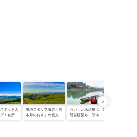
スポット人
現地スタッフ厳選！熊
おいしい米焼酎に、隈
新旧の観光ス
グ！名所も
本県のおすすめ観光ス
研吾建築も！熊本・人
注目！今こそ
ころ満載！
ポット21選
吉で復興ツーリズム
「熊本・阿蘇