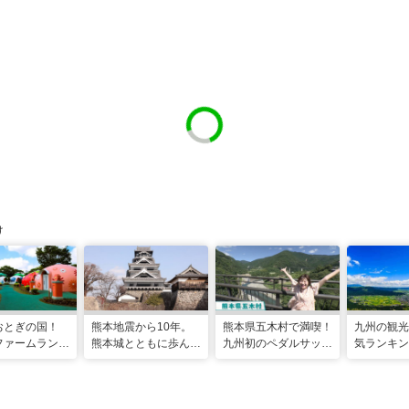
け
おとぎの国！
熊本地震から10年。
熊本県五木村で満喫！
九州の観光
ファームラン
熊本城とともに歩ん
九州初のペダルサップ
気ランキン
心も体も元気に
だ、復興の軌跡をたど
体験レポート
温泉も見ど
験型ステイ
る旅