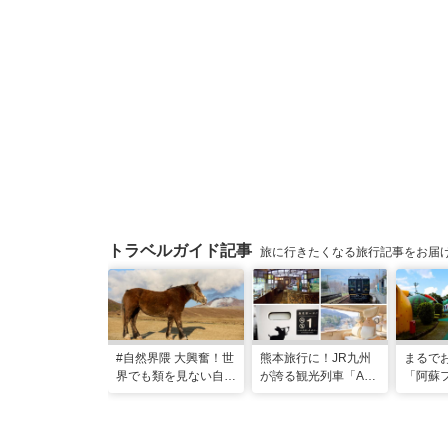
トラベルガイド記事
旅に行きたくなる旅行記事をお届
#自然界隈 大興奮！世
熊本旅行に！JR九州
まるで
界でも類を見ない自然
が誇る観光列車「A列
「阿蘇
の宝庫・熊本で「火の
車で行こう」＆「あそ
ド」で
国」「水の国」を体感
ぼーい！」完全乗車ガ
なる体
する旅
イド