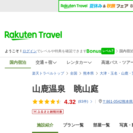
国内宿泊
交通＋宿
レンタカー
高速バス・ツア
楽天トラベルトップ
全国
熊本県
大津・玉名・山鹿・
山鹿温泉 眺山庭
4.32
(
83
件)
〒861-0542熊本
施設紹介
プラン一覧
部屋一覧
写真・動