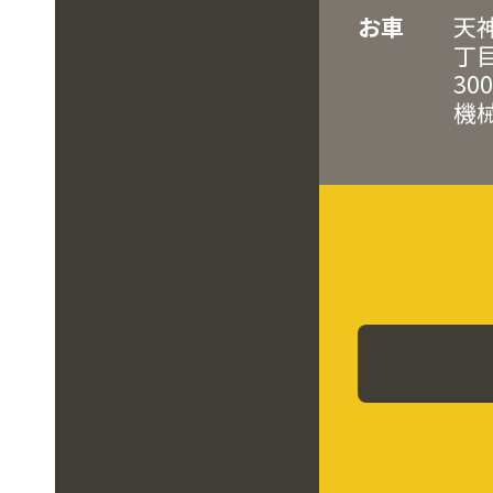
お車
天
丁
3
機械