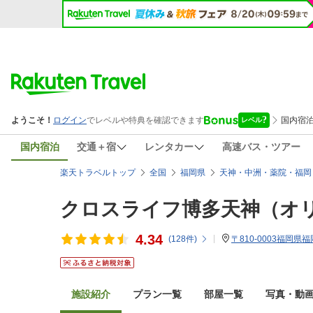
国内宿泊
交通＋宿
レンタカー
高速バス・ツアー
楽天トラベルトップ
全国
福岡県
天神・中洲・薬院・福岡
クロスライフ博多天神（オ
4.34
(
128
件)
〒810-0003福岡県福
施設紹介
プラン一覧
部屋一覧
写真・動画(