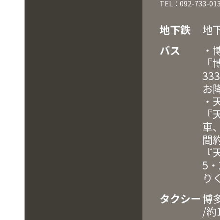
TEL：092-733-01
地下鉄
地
バス
・
『
3
お
・
『
車
間
『
5
り
タクシー
博
/約