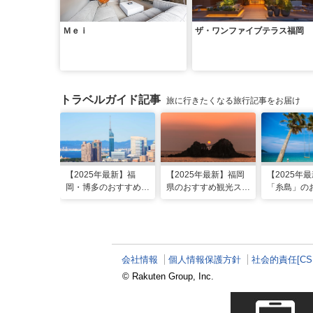
Ｍｅｉ
ザ・ワンファイブテラス福岡
トラベルガイド記事
旅に行きたくなる旅行記事をお届け
【2025年最新】福
【2025年最新】福岡
【2025年
岡・博多のおすすめ観
県のおすすめ観光スポ
「糸島」の
光スポット26選！太
ット20！人気観光地
光・グルメ
宰府・糸島まで網羅
から穴場まで厳選
映えスポッ
会社情報
個人情報保護方針
社会的責任[CS
© Rakuten Group, Inc.