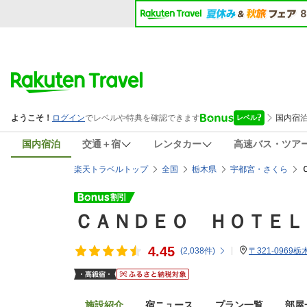
国内宿泊
交通＋宿
レンタカー
高速バス・ツア
楽天トラベルトップ
全国
栃木県
宇都宮・さくら
ＣＡＮＤＥＯ ＨＯＴＥＬ
4.45
(
2,038
件)
〒321-0969
施設紹介
宿ニュース
プラン一覧
部屋