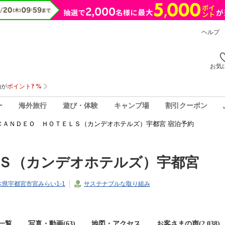
ヘルプ
お気
ー
海外旅行
遊び・体験
キャンプ場
割引クーポン
ＣＡＮＤＥＯ ＨＯＴＥＬＳ（カンデオホテルズ）宇都宮 宿泊予約
Ｓ（カンデオホテルズ）宇都宮
栃木県宇都宮市宮みらい1-1
サステナブルな取り組み
一覧
写真・動画(63)
地図・アクセス
お客さまの声(
2,038
)