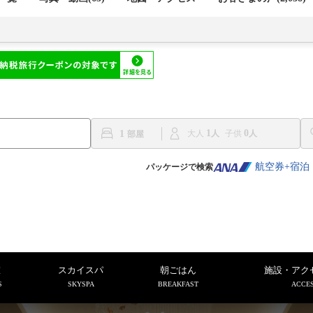
1
0
1
大人
子供
航空券+宿泊
パッケージで検索