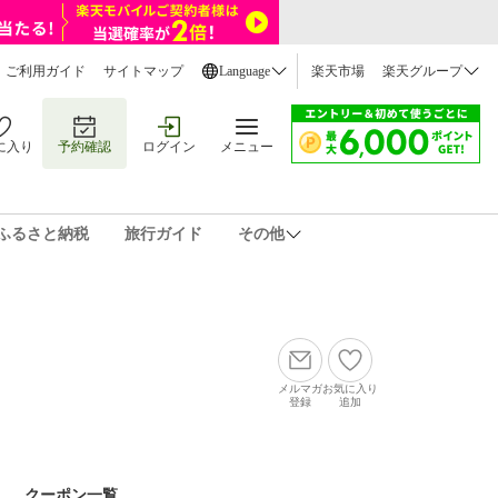
ご利用ガイド
サイトマップ
Language
楽天市場
楽天グループ
に入り
予約確認
ログイン
メニュー
ふるさと納税
旅行ガイド
その他
メルマガ
お気に入り
登録
追加
クーポン一覧