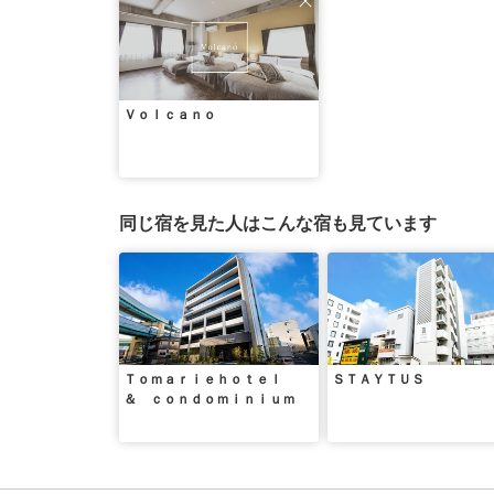
Ｖｏｌｃａｎｏ
同じ宿を見た人はこんな宿も見ています
Ｔｏｍａｒｉｅｈｏｔｅｌ
ＳＴＡＹＴＵＳ
＆ ｃｏｎｄｏｍｉｎｉｕｍ