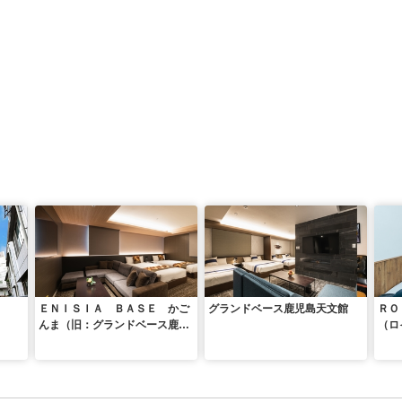
ＥＮＩＳＩＡ ＢＡＳＥ かご
グランドベース鹿児島天文館
ＲＯ
んま（旧：グランドベース鹿児
（ロ
島）