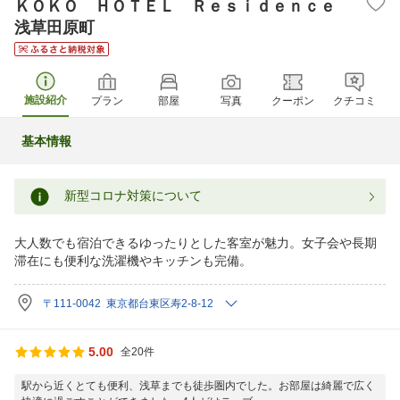
ＫＯＫＯ ＨＯＴＥＬ Ｒｅｓｉｄｅｎｃｅ
浅草田原町
施設紹介
プラン
部屋
写真
クーポン
クチコミ
基本情報
新型コロナ対策について
大人数でも宿泊できるゆったりとした客室が魅力。女子会や長期
滞在にも便利な洗濯機やキッチンも完備。
〒111-0042 東京都台東区寿2-8-12
5.00
全20件
駅から近くとても便利、浅草までも徒歩圏内でした。お部屋は綺麗で広く