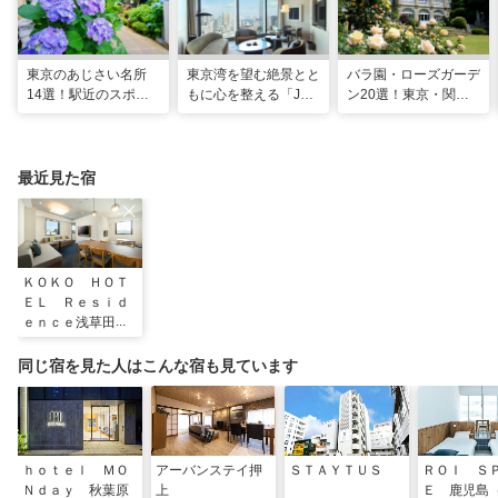
東京のあじさい名所
東京湾を望む絶景とと
バラ園・ローズガーデ
14選！駅近のスポッ
もに心を整える「JW
ン20選！東京・関東
トや2026年見頃情報
マリオット・ホテル東
の名所をご紹介
も
京」でのマインドフル
な滞在
最近見た宿
ＫＯＫＯ ＨＯＴ
ＥＬ Ｒｅｓｉｄ
ｅｎｃｅ浅草田原
町
同じ宿を見た人はこんな宿も見ています
ｈｏｔｅｌ ＭＯ
アーバンステイ押
ＳＴＡＹＴＵＳ
ＲＯＩ Ｓ
Ｎｄａｙ 秋葉原
上
Ｅ 鹿児島