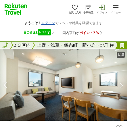
お気に入り
予約確認
ログイン
メニュー
東京２３区内
全国
上野・浅草・錦糸町・新小岩・北千住
1/15