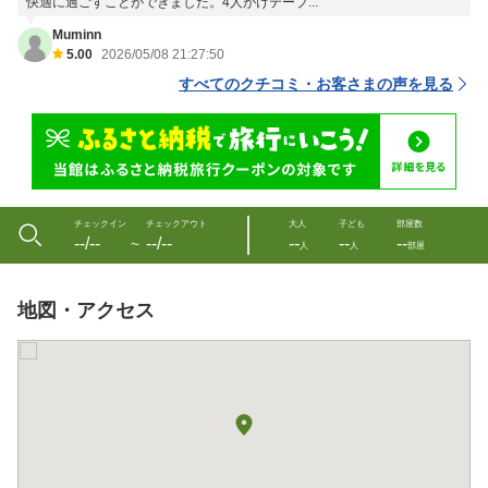
快適に過ごすことができました。4人がけテーブ...
Muminn
5.00
2026/05/08 21:27:50
すべてのクチコミ・お客さまの声を見る
チェックイン
チェックアウト
大人
子ども
部屋数
--/--
--/--
--
--
--
〜
人
人
部屋
地図・アクセス