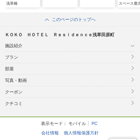
浅草橋
スペース鹿
このページのトップへ
ＫＯＫＯ ＨＯＴＥＬ Ｒｅｓｉｄｅｎｃｅ浅草田原町
施設紹介
プラン
部屋
写真・動画
クーポン
クチコミ
表示モード：
モバイル
PC
会社情報
個人情報保護方針