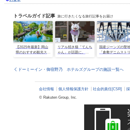
トラベルガイド記事
旅に行きたくなる旅行記事をお届け
【2025年最新】岡山
リアル招き猫「てんち
国産ジーンズの聖
県のおすすめ観光スポ
ゃん」が話題に。
「倉敷デニムスト
ット43選！おもちゃ
1200年以上前に創建
ト」＆「児島ジー
王国など定番から穴場
された、岡山県真庭市
ストリート」で運
まで
の由緒ある木山神社を
一着を探す旅
ドーミーイン・御宿野乃 ホテルズグループの施設一覧へ
ご紹介
会社情報
個人情報保護方針
社会的責任[CSR]
採
© Rakuten Group, Inc.