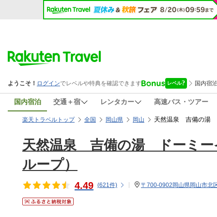
国内宿泊
交通＋宿
レンタカー
高速バス・ツアー
天然温泉 吉備の湯 
楽天トラベルトップ
全国
岡山県
岡山
天然温泉 吉備の湯 ドーミー
ループ）
4.49
(
621
件)
〒700-0902岡山県岡山市北区