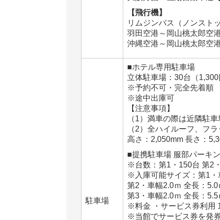
【飛行機】
リムジンバス（ノンストッ
羽田空港～岡山桃太郎空港
沖縄空港～岡山桃太郎空港
■ホテル専用駐車場
立体駐車場：30台（1,300
※予約不可・完全先着順
※途中出庫可
【注意事項】
（1）満車の際は近隣駐車
（2）全ハイルーフ、フラ
高さ：2,050mm 長さ：5,3
■提携駐車場 服部パーキ
※台数：第1・150台 第2・
※入庫可能サイズ：第1・車幅
第2・車幅2.0ｍ 全長：5.0
第3・車幅2.0ｍ 全長：5.
駐車場
※料金 ・サービス券利用 15
※当館でサービス券を発