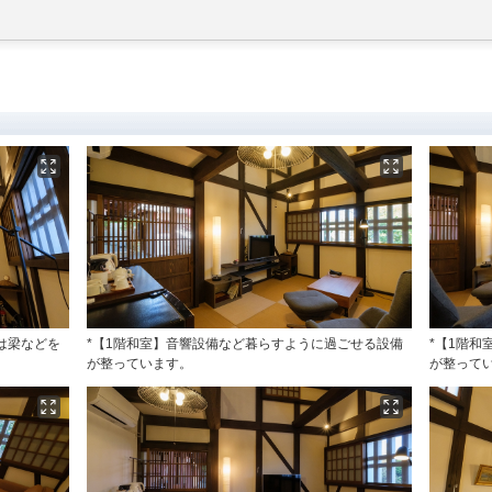
は梁などを
*【1階和室】音響設備など暮らすように過ごせる設備
*【1階
が整っています。
が整って