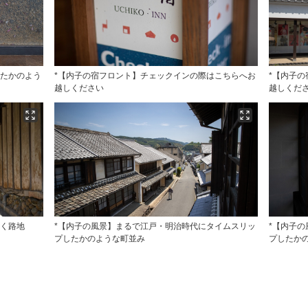
したかのよう
*【内子の宿フロント】チェックインの際はこちらへお
*【内子
越しください
越しくだ
続く路地
*【内子の風景】まるで江戸・明治時代にタイムスリッ
*【内子
プしたかのような町並み
プしたか