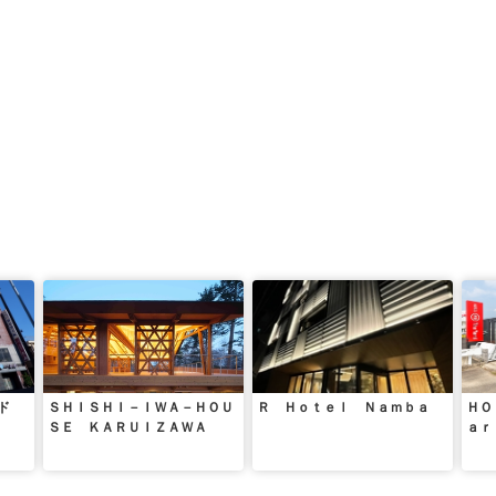
ド
ＳＨＩＳＨＩ－ＩＷＡ－ＨＯＵ
Ｒ Ｈｏｔｅｌ Ｎａｍｂａ
ＨＯ
ＳＥ ＫＡＲＵＩＺＡＷＡ
ａｒ