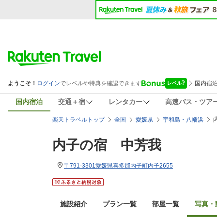
国内宿泊
交通＋宿
レンタカー
高速バス・ツア
楽天トラベルトップ
全国
愛媛県
宇和島・八幡浜
内子の宿 中芳我
〒791-3301愛媛県喜多郡内子町内子2655
施設紹介
プラン一覧
部屋一覧
写真・動