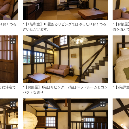
たりおくつろ
*【1階和室】10畳あるリビングではゆったりおくつろ
*【お部
ぎいただけます。
備を備え
うに滞在で
*【お部屋】1階はリビング、2階はベッドルームとコン
*【2階洋
パクトな造り