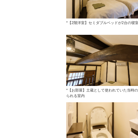
*【2階洋室】セミダブルベッドが2台の寝
*【お部屋】土蔵として使われていた当時
られる室内