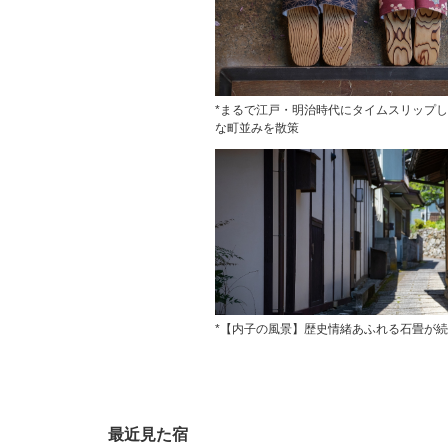
*まるで江戸・明治時代にタイムスリップ
な町並みを散策
*【内子の風景】歴史情緒あふれる石畳が
最近見た宿