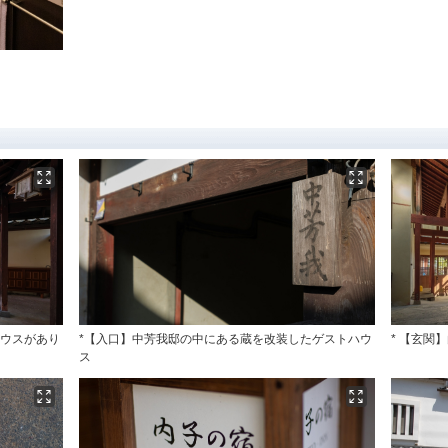
ハウスがあり
*【入口】中芳我邸の中にある蔵を改装したゲストハウ
* 【玄関
ス