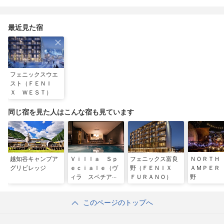
最近見た宿
フェニックスウエ
スト（ＦＥＮＩ
Ｘ ＷＥＳＴ）
同じ宿を見た人はこんな宿も見ています
越知谷キャンプア
Ｖｉｌｌａ Ｓｐ
フェニックス富良
ＮＯＲＴＨ
グリビレッジ
ｅｃｉａｌｅ（ヴ
野（ＦＥＮＩＸ
ＡＭＰＥＲ
ィラ スペチアー
ＦＵＲＡＮＯ）
野
レ）
このページのトップへ