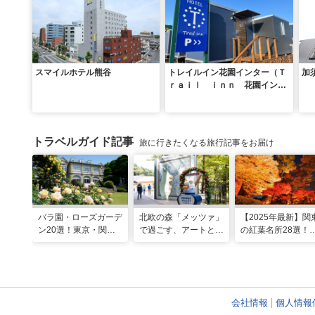
スマイルホテル熊谷
トレイルイン花園インター（Ｔ
加
ｒａｉｌ ｉｎｎ 花園インタ
ー）
トラベルガイド記事
旅に行きたくなる旅行記事をお届け
バラ園・ローズガーデ
北欧の森「メッツァ」
【2025年最新】関
ン20選！東京・関東
で過ごす、アートとム
の紅葉名所28選！
の名所をご紹介
ーミンの物語の世界に
2025年見頃やライ
浸る湖畔の休日
アップ情報も
会社情報
個人情報