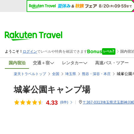
国内宿泊
交通＋宿
レンタカー
高速バス・ツアー
城峯公園
楽天トラベルトップ
全国
埼玉県
熊谷・深谷・本庄
城峯公園キャンプ場
4.33
(
8
件)
〒367-0313埼玉県児玉郡神川町