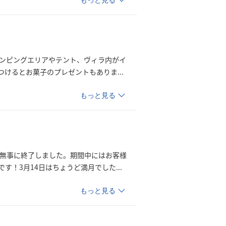
もっと見る
します。グランピングエリアやテント、ヴィラ内がイ
つけるとお菓子のプレゼントもあり
ま
...
もっと見る
e dayも無事に終了しました。期間中にはお客様
す！3月14日はちょうど満月でし
た
...
もっと見る