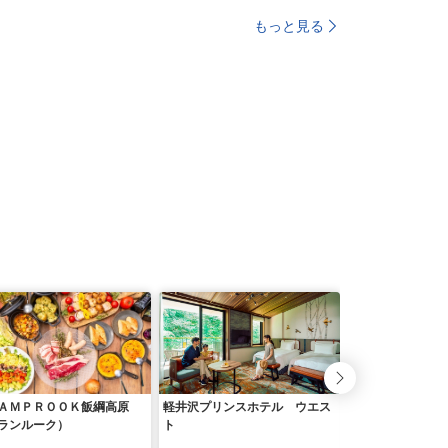
もっと見る
ＡＭＰＲＯＯＫ飯綱高原
軽井沢プリンスホテル ウエス
レジーナリゾート
ランルーク）
ト