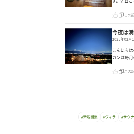
す。先日こ
この
今夜は満
2025年02
こんにちは
カンは毎月
この
#
新規開業
#
ヴィラ
#
サウナ