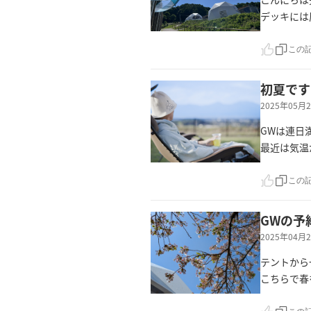
デッキには
この
初夏です
2025年05
GWは連日
最近は気温
この
GWの予
2025年04
テントから
こちらで春