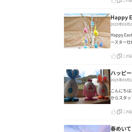
この
Happy E
2025年03
Happy 
ースター仕
この
ハッピー
2025年03
こんにちは2
からスタッ
この
春めいて