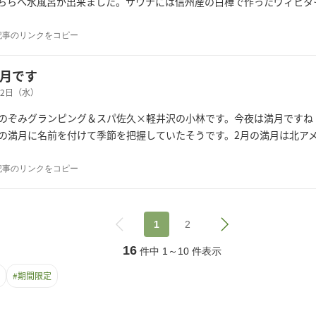
ちらへ水風呂が出来ました。サウナには信州産の白樺で作ったヴィヒタ
記事のリンクをコピー
月です
月12日（水）
のぞみグランピング＆スパ佐久×軽井沢の小林です。今夜は満月ですね
の満月に名前を付けて季節を把握していたそうです。2月の満月は北ア
記事のリンクをコピー
1
2
16
件中
1
～
10
件表示
#
期間限定