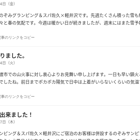
月14日（金）
のぞみグランピング＆スパ佐久×軽井沢です。先週たくさん積った雪も
々と春の気配です。今週は暖かい日が続きましたが、週末にはまた雪予
記事のリンクをコピー
りました。
月04日（火）
渡市での山火事に対し衷心よりお見舞い申し上げます。一日も早い鎮火
でしたね。前日までポカポカ陽気で日中は上着がいらないくらいの気温
記事のリンクをコピー
出来ました！
月27日（木）
ンピング＆スパ佐久×軽井沢にご宿泊のお客様は併設するのぞみサンピ