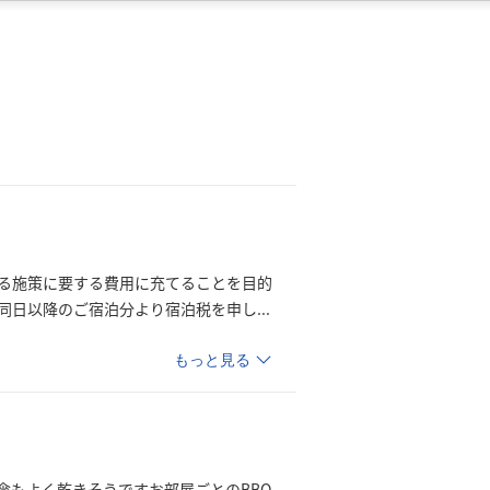
る施策に要する費用に充てることを目的
、同日以降のご宿泊分より宿泊税を申
し
...
もっと見る
傘もよく乾きそうですお部屋ごとのBBQ