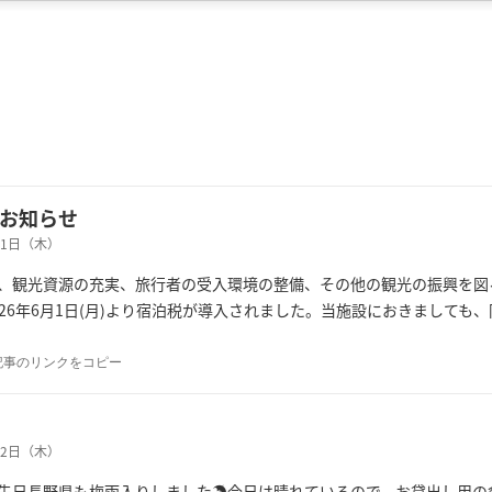
お知らせ
月11日（木）
、観光資源の充実、旅行者の受入環境の整備、その他の観光の振興を図
026年6月1日(月)より宿泊税が導入されました。当施設におきましても
記事のリンクをコピー
月12日（木）
先日長野県も梅雨入りしました☂今日は晴れているので、お貸出し用の