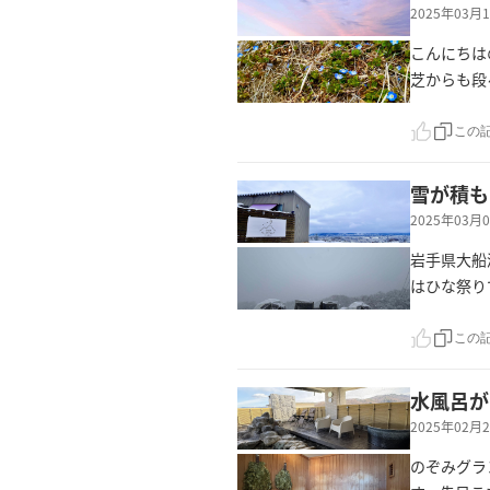
2025年03
こんにちは
芝からも段
この
雪が積も
2025年03
岩手県大船
はひな祭り
この
水風呂が
2025年02
のぞみグラ