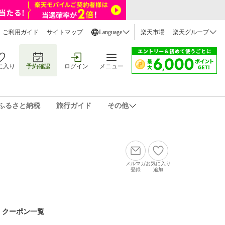
ご利用ガイド
サイトマップ
Language
楽天市場
楽天グループ
に入り
予約確認
ログイン
メニュー
ふるさと納税
旅行ガイド
その他
メルマガ
お気に入り
登録
追加
クーポン一覧