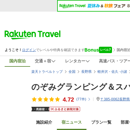
国内宿泊
交通＋宿
レンタカー
高速バス・ツア
楽天トラベルトップ
全国
長野県
軽井沢・佐久･小諸
のぞみグランピング＆スパ
4.72
(
77
件)
〒385-0062長野
施設紹介
宿ニュース
プラン一覧
部屋