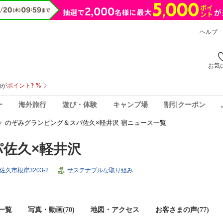
ヘルプ
お気
ー
海外旅行
遊び・体験
キャンプ場
割引クーポン
のぞみグランピング＆スパ佐久×軽井沢 宿ニュース一覧
佐久×軽井沢
県佐久市根岸3203-2
サステナブルな取り組み
一覧
写真・動画(70)
地図・アクセス
お客さまの声(
77
)