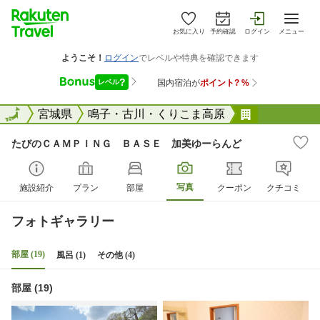
お気に入り
予約確認
ログイン
メニュー
全国
全国
宮城県
鳴子・古川・くりこま高原
たびのＣＡ
たびのＣＡＭＰＩＮＧ ＢＡＳＥ 加美ゆーらんど
写真
施設紹介
プラン
部屋
クーポン
クチコミ
フォトギャラリー
部屋 (19)
風呂 (1)
その他 (4)
部屋 (19)