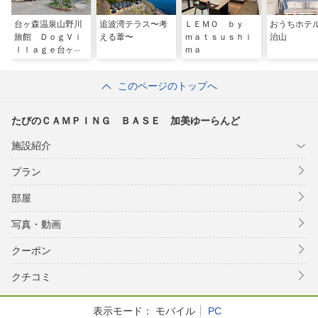
台ヶ森温泉山野川
追波湾テラス〜考
ＬＥＭＯ ｂｙ
おうちホテ
旅館 ＤｏｇＶｉ
える葦〜
ｍａｔｓｕｓｈｉ
治山
ｌｌａｇｅ台ヶ森
ｍａ
このページのトップへ
たびのＣＡＭＰＩＮＧ ＢＡＳＥ 加美ゆーらんど
施設紹介
プラン
部屋
写真・動画
クーポン
クチコミ
表示モード：
モバイル
PC