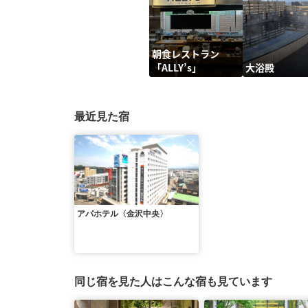
朝食レストラン
「ALLY’s」
大浴殿
最近見た宿
アパホテル〈金沢中央〉
同じ宿を見た人はこんな宿も見ています