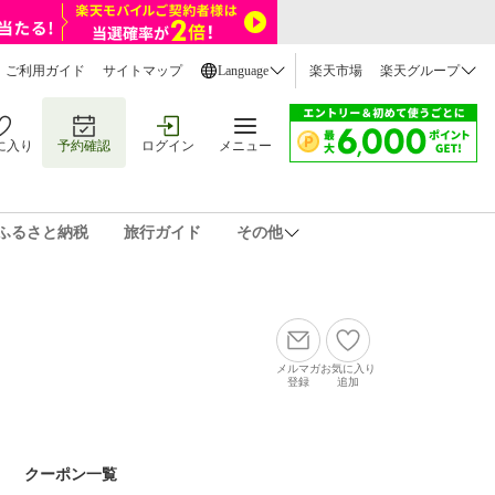
ご利用ガイド
サイトマップ
Language
楽天市場
楽天グループ
に入り
予約確認
ログイン
メニュー
ふるさと納税
旅行ガイド
その他
メルマガ
お気に入り
登録
追加
クーポン一覧