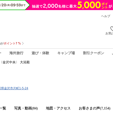
ヘルプ
お気
ー
海外旅行
遊び・体験
キャンプ場
割引クーポン
〈金沢中央〉 大浴殿
石川県金沢市片町1-5-24
一覧
写真・動画(84)
地図・アクセス
お客さまの声(
7,154
)