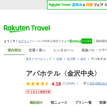
国内宿泊
交通＋宿
レンタカー
高速バス・ツア
アパホテル
楽天トラベルトップ
全国
石川県
金沢
アパホテル〈金沢中央〉
4.18
(
7,154
件)
〒920-0981
施設紹介
宿ニュース
プラン一覧
部屋