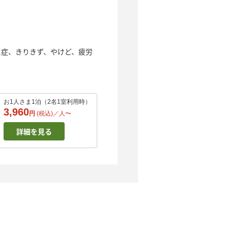
症、きりきず、やけど、疲労
お1人さま1泊（2名1室利用時）
3,960
円
(税込)／
人
〜
詳細を見る