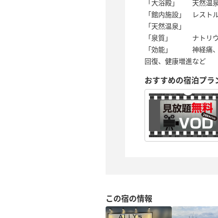
「大浴殿」 天然温泉
「館内施設」 レスト
「天然温泉」
「泉質」 ナトリウム
「効能」 神経痛、筋
回復、健康増進など
おすすめの宿泊プラ
この宿の情報