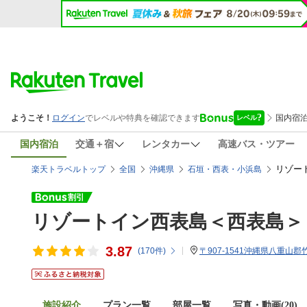
国内宿泊
交通＋宿
レンタカー
高速バス・ツアー
リゾー
楽天トラベルトップ
全国
沖縄県
石垣・西表・小浜島
リゾートイン西表島＜西表島＞
3.87
(
170
件)
〒907-1541沖縄県八重山郡竹
施設紹介
プラン一覧
部屋一覧
写真・動画(20)