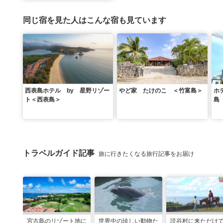
同じ宿を見た人はこんな宿も見ています
西表島ホテル by 星野リゾー
やど家 たけのこ ＜竹富島＞
ホ
ト＜西表島＞
島
トラベルガイド記事
旅に行きたくなる旅行記事をお届け
宮古島のリゾート地に
世界中の珍しい動物た
読谷村に来ただけ