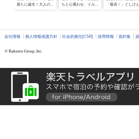
新たに誕生！大人の特
ちと心通わせ、イルカ
「最高！」ぐしけ
別ステイをかなえる
と一緒に泳ぐ夢の体験
ん、馬に乗って日
「アラマンダ スプレ
「間近でふれ合える！
にうっとり。沖縄
ンディド」
推しアニマル！！」
れ名所を全力で満
てきた
会社情報
個人情報保護方針
社会的責任[CSR]
採用情報
規約集
© Rakuten Group, Inc.