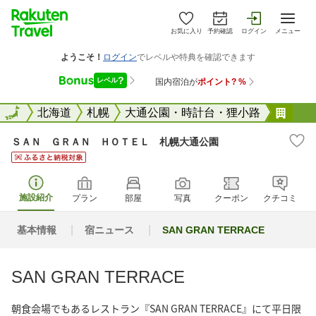
お気に入り
予約確認
ログイン
メニュー
全国
全国
北海道
札幌
大通公園・時計台・狸小路
ＳＡ
ＳＡＮ ＧＲＡＮ ＨＯＴＥＬ 札幌大通公園
施設紹介
プラン
部屋
写真
クーポン
クチコミ
基本情報
宿ニュース
SAN GRAN TERRACE
SAN GRAN TERRACE
朝食会場でもあるレストラン『SAN GRAN TERRACE』にて平日限