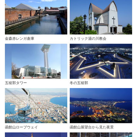
金森赤レンガ倉庫
カトリック湯の川教会
五稜郭タワー
冬の五稜郭
函館山ロープウェイ
函館山展望台から見た夜景