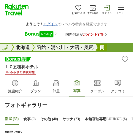
お気に入り
予約確認
ログイン
メニュー
全国
全国
北海道
函館・湯の川・大沼・奥尻
ＬＣ五稜郭
ＬＣ五稜郭ホテル
写真
施設紹介
プラン
部屋
クーポン
クチコミ
フォトギャラリー
部屋 (35)
食事 (9)
その他 (40)
サウナ (23)
本館宿泊専用LOUNGE (6)
部屋 (35)