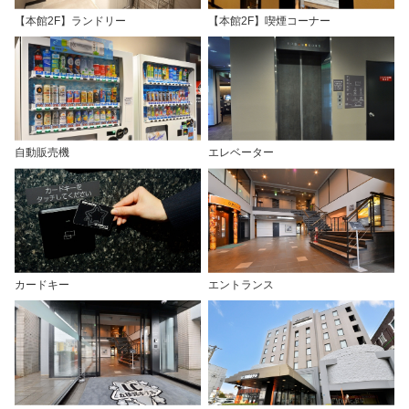
【本館2F】ランドリー
【本館2F】喫煙コーナー
自動販売機
エレベーター
カードキー
エントランス