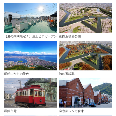
【夏の期間限定！】屋上ビアガーデン
函館五稜郭公園
函館山からの景色
秋の五稜郭
函館市電
金森赤レンガ倉庫