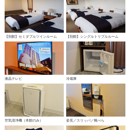
【別館】セミダブルツインルーム
【別館】シングルトリプルルーム
液晶テレビ
冷蔵庫
空気清浄機（本館のみ）
姿見／スリッパ／靴べら