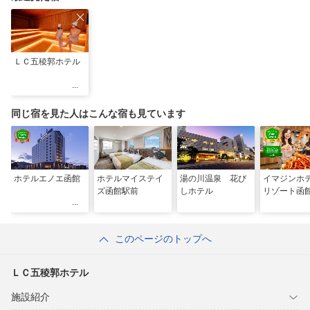
ＬＣ五稜郭ホテル
同じ宿を見た人はこんな宿も見ています
ホテルエノエ函館
ホテルマイステイ
湯の川温泉 花び
イマジンホ
ズ函館駅前
しホテル
リゾート函
このページのトップへ
ＬＣ五稜郭ホテル
施設紹介