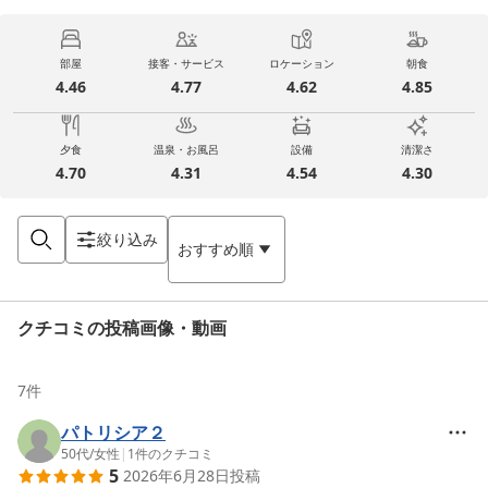
部屋
接客・サービス
ロケーション
朝食
4.46
4.77
4.62
4.85
夕食
温泉・お風呂
設備
清潔さ
4.70
4.31
4.54
4.30
絞り込み
おすすめ順
クチコミの投稿画像・動画
7
件
パトリシア２
50代
/
女性
|
1
件のクチコミ
5
2026年6月28日
投稿