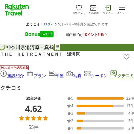
お気に入り
予約確認
ログイン
メニュー
神奈川県
湯河原・真鶴
ＴＨＥ ＲＥＴＲＥＡＴＭＥＮＴ 湯河原
ふるさと納税対象
施設紹介
プラン
部屋
写真
クーポン
クチコミ
クチコミ
総合評価
5
22
件
4.62
4
17
件
3
4
件
2
3
件
55
件
1
2
件