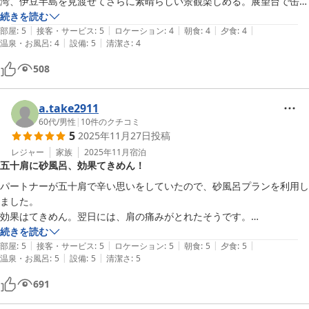
湾、伊豆半島を見渡せてさらに素晴らしい景観楽しめる。展望台で缶ビ
ールやコーヒーを飲むひと時は格別。住所は湯河原でも立地は真鶴寄り
続きを読む
|
|
|
|
|
で、風呂が温泉でないことだけは惜しい。食事も及第点で、朝食の大き
部屋
:
5
接客・サービス
:
5
ロケーション
:
4
朝食
:
4
夕食
:
4
|
|
温泉・お風呂
:
4
設備
:
5
清潔さ
:
4
な鯵は特に美味しかった。
508
a.take2911
60代
/
男性
|
10
件のクチコミ
5
2025年11月27日
投稿
レジャー
家族
2025年11月
宿泊
五十肩に砂風呂、効果てきめん！
パートナーが五十肩で辛い思いをしていたので、砂風呂プランを利用し
ました。

効果はてきめん。翌日には、肩の痛みがとれたそうです。

海の見えるお部屋で景色が良く、夜　お庭に出ると星がきれいでした。

続きを読む
|
|
|
|
|
魚主体の夕食に蟹がついており、食べきれないほどの蟹がお皿にのって
部屋
:
5
接客・サービス
:
5
ロケーション
:
5
朝食
:
5
夕食
:
5
|
|
温泉・お風呂
:
5
設備
:
5
清潔さ
:
5
おり驚きました。

朝食の鯵は、身がぷりぷりで美味しくお土産に購入しました。

691
大変満足な1泊2日でした。