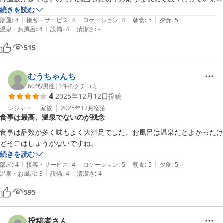
す。

続きを読む
|
|
|
|
|
ただ夏場はどうしても露天風呂に虫がいるのはしかたない。

部屋
:
4
接客・サービス
:
4
ロケーション
:
4
朝食
:
5
夕食
:
5
|
|
温泉・お風呂
:
4
設備
:
4
清潔さ
:
-
ちょっと建物が古いかもしれないけど、スタッフさんが親切で良いホテ
ルでした。
515
むうちゃんち
60代
/
男性
|
1
件のクチコミ
4
2025年12月12日
投稿
レジャー
家族
2025年12月
宿泊
食事は最高、温泉でないのが残念
食事は品数が多く味もよく大満足でした。お風呂は温泉だとよかったけ
どそこはしょうがないですね。
続きを読む
|
|
|
|
|
部屋
:
4
接客・サービス
:
4
ロケーション
:
5
朝食
:
5
夕食
:
5
|
|
温泉・お風呂
:
3
設備
:
4
清潔さ
:
4
595
投稿者さん