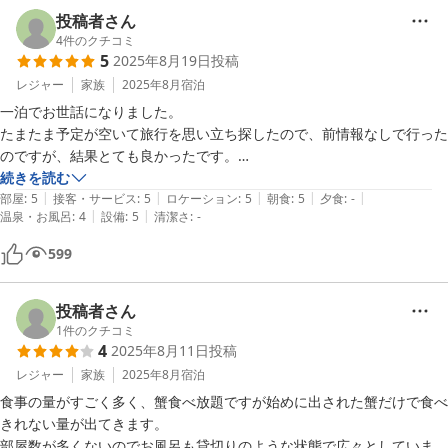
投稿者さん
4
件のクチコミ
5
2025年8月19日
投稿
レジャー
家族
2025年8月
宿泊
一泊でお世話になりました。

たまたま予定が空いて旅行を思い立ち探したので、前情報なしで行った
のですが、結果とても良かったです。

建物の築年数は経っていそうでしたが、どこも清掃が行き届いていて気
続きを読む
|
|
|
|
|
持ちよかったですし、スタッフの皆様もとても感じよく、楽しく過ごせ
部屋
:
5
接客・サービス
:
5
ロケーション
:
5
朝食
:
5
夕食
:
-
|
|
温泉・お風呂
:
4
設備
:
5
清潔さ
:
-
ました。

お夕飯のカニがとても立派なカニでビックリ！お腹いっぱいいただきま
599
した。その他のお料理も朝食も全て美味しかったです。

夜は熱海の花火が部屋のベランダから少し見えて、得した気分でした。

ただひとつ残念な点があるとしたら、露天風呂が利用停止だったことく
投稿者さん
らいです。

1
件のクチコミ
4
2025年8月11日
投稿
ぜひまた行きたいなと思います。
レジャー
家族
2025年8月
宿泊
食事の量がすごく多く、蟹食べ放題ですが始めに出された蟹だけで食べ
きれない量が出てきます。

部屋数が多くないのでお風呂も貸切りのような状態で広々としていま