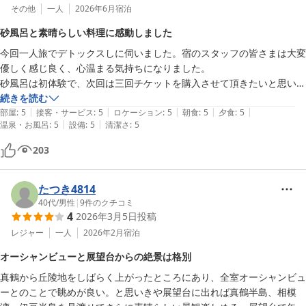
その他
一人
2026年6月
宿泊
砂風呂と素晴らしい料理に感動しました
今回一人旅でデトックスしに伺いました。宿のスタッフの皆さまは大変
優しく感じ良く、心温まる気持ちになりました。

砂風呂は初体験で、次回は三回チケットを購入させて頂きたいと思いま
す。

続きを読む
|
|
|
|
|
これから利用される方は到着日に二回、翌日一回使用すると良いと思い
部屋
:
5
接客・サービス
:
5
ロケーション
:
5
朝食
:
5
夕食
:
5
|
|
温泉・お風呂
:
5
設備
:
5
清潔さ
:
5
ます。

また、料理が大変素晴らしく感動しました。ありがとうございました。
203
たつき4814
40代
/
男性
|
9
件のクチコミ
4
2026年3月5日
投稿
レジャー
一人
2026年2月
宿泊
オーシャンビューと展望台からの絶景は格別
真鶴から丘陵地をしばらく上がったところにあり、全室オーシャンビュ
ーとのことで眺めが良い。と思いきや展望台に出れば真鶴半島、相模