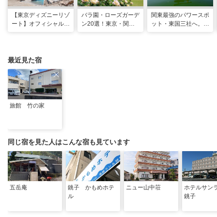
【東京ディズニーリゾ
バラ園・ローズガーデ
関東最強のパワースポ
ート】オフィシャル・
ン20選！東京・関東
ット・東国三社へ。初
パートナーホテルのプ
の名所をご紹介
詣にも最適な、歴史と
ールや無料ラウンジで
ご利益の1日巡り旅
夏も暑さ知らずの旅を
最近見た宿
旅館 竹の家
同じ宿を見た人はこんな宿も見ています
五岳庵
銚子 かもめホテ
ニュー山中荘
ホテルサン
ル
銚子