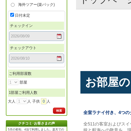
海外ツアー(楽パック)
日付未定
チェックイン
チェックアウト
ご利用部屋数
お部屋の
部屋
1部屋ご利用人数
大人
人 子供
0
人
検索
全室ラナイ付き、4つの
全511の客室およびス
クチコミ･お客さまの声
統と航海への敬意を、
5月の初旬、4泊で利用しました。楽天での