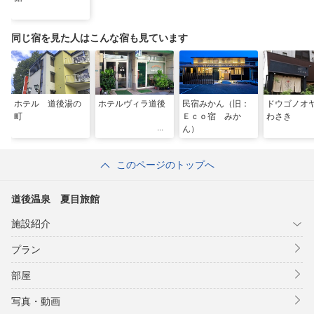
同じ宿を見た人はこんな宿も見ています
ホテル 道後湯の
ホテルヴィラ道後
民宿みかん（旧：
ドウゴノオ
町
Ｅｃｏ宿 みか
わさき
ん）
このページのトップへ
道後温泉 夏目旅館
施設紹介
プラン
部屋
写真・動画