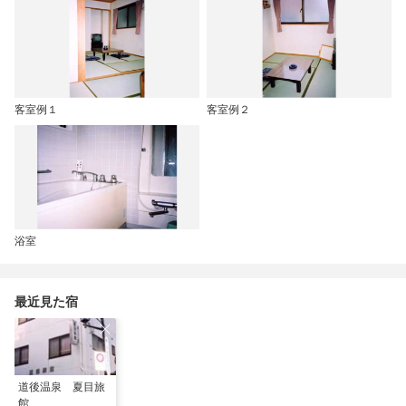
客室例１
客室例２
浴室
最近見た宿
道後温泉 夏目旅
館