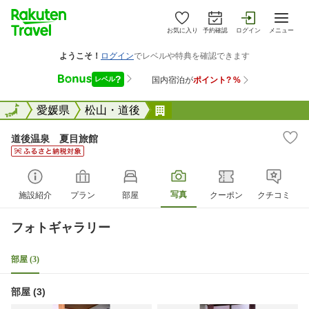
お気に入り
予約確認
ログイン
メニュー
全国
全国
愛媛県
松山・道後
道後温泉 夏目旅館
道後温泉 夏目旅館
写真
施設紹介
プラン
部屋
クーポン
クチコミ
フォトギャラリー
部屋 (3)
部屋 (3)