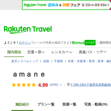
国内宿泊
交通＋宿
レンタカー
高速バス・ツアー
楽天トラベルトップ
全国
千葉県
市原・木更津・君津・富津・鋸
ａｍａｎｅ
4.89
(
42
件)
〒299-1901千葉県安房郡鋸南
施設紹介
プラン一覧
部屋一覧
写真・動画(99)