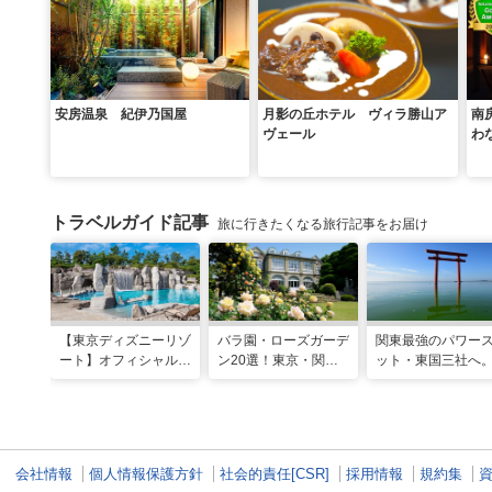
安房温泉 紀伊乃国屋
月影の丘ホテル ヴィラ勝山ア
南
ヴェール
わ
トラベルガイド記事
旅に行きたくなる旅行記事をお届け
【東京ディズニーリゾ
バラ園・ローズガーデ
関東最強のパワー
ート】オフィシャル・
ン20選！東京・関東
ット・東国三社へ
パートナーホテルのプ
の名所をご紹介
詣にも最適な、歴
ールや無料ラウンジで
ご利益の1日巡り旅
夏も暑さ知らずの旅を
会社情報
個人情報保護方針
社会的責任[CSR]
採用情報
規約集