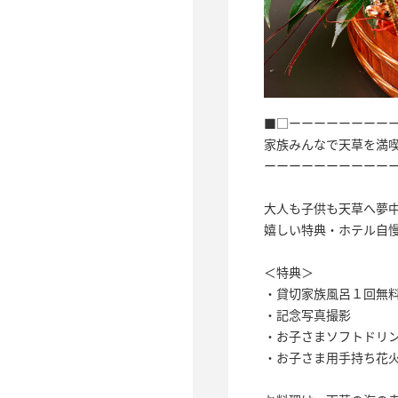
■□ーーーーーーーー
家族みんなで天草を満
ーーーーーーーーーー
大人も子供も天草へ夢
嬉しい特典・ホテル自
＜特典＞
・貸切家族風呂１回無料
・記念写真撮影
・お子さまソフトドリ
・お子さま用手持ち花