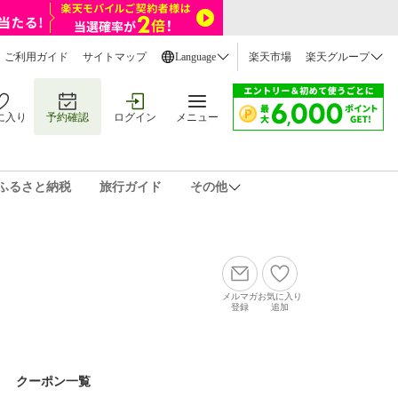
ご利用ガイド
サイトマップ
Language
楽天市場
楽天グループ
に入り
予約確認
ログイン
メニュー
ふるさと納税
旅行ガイド
その他
メルマガ
お気に入り
登録
追加
クーポン一覧