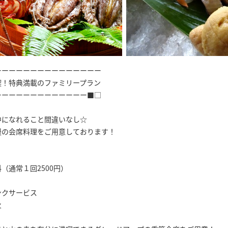
ーーーーーーーーーーーーーーー
喫！特典満載のファミリープラン
ーーーーーーーーーーーーー■□
中になれること間違いなし☆
慢の会席料理をご用意しております！
（通常１回2500円）
ンクサービス
火