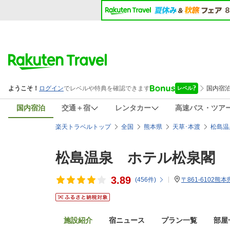
国内宿泊
交通＋宿
レンタカー
高速バス・ツア
楽天トラベルトップ
全国
熊本県
天草･本渡
松島温
松島温泉 ホテル松泉閣
3.89
(
456
件)
〒861-6102
施設紹介
宿ニュース
プラン一覧
部屋