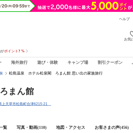
ヘルプ
お気
ー
海外旅行
遊び・体験
キャンプ場
割引クーポン
松島温泉 ホテル松泉閣 ろまん館 思い出の家族旅行
泉
 ろまん館
熊本県上天草市松島町合津6215-21
一覧
写真・動画(110)
地図・アクセス
お客さまの声(
456
)