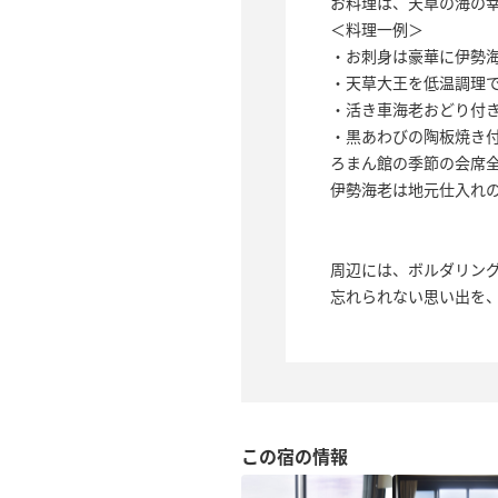
お料理は、天草の海の
＜料理一例＞
・お刺身は豪華に伊勢
・天草大王を低温調理
・活き車海老おどり付
・黒あわびの陶板焼き
ろまん館の季節の会席
伊勢海老は地元仕入れ
周辺には、ボルダリン
忘れられない思い出を
この宿の情報