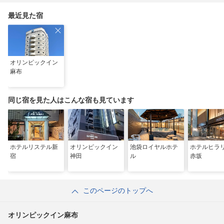
最近見た宿
オリンピックイン
麻布
同じ宿を見た人はこんな宿も見ています
ホテルリステル新
オリンピックイン
池袋ロイヤルホテ
ホテルヒラ
宿
神田
ル
赤坂
このページのトップへ
オリンピックイン麻布