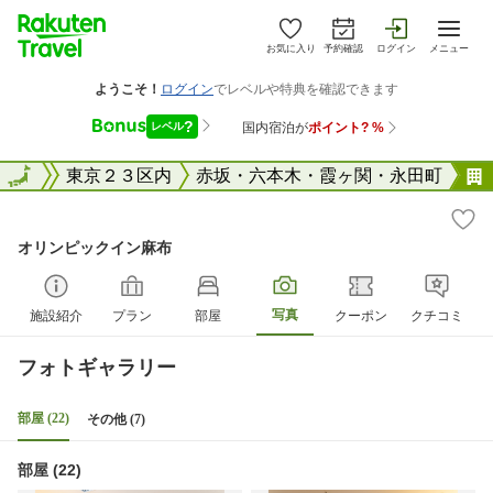
お気に入り
予約確認
ログイン
メニュー
東京都
全国
東京２３区内
赤坂・六本木・霞ヶ関・永田町
オリンピックイン麻布
写真
施設紹介
プラン
部屋
クーポン
クチコミ
フォトギャラリー
部屋 (22)
その他 (7)
部屋 (22)