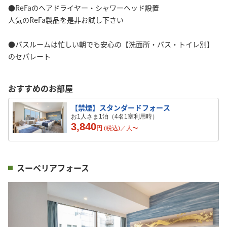
●ReFaのヘアドライヤー・シャワーヘッド設置
人気のReFa製品を是非お試し下さい
●バスルームは忙しい朝でも安心の【洗面所・バス・トイレ別】
のセパレート
おすすめのお部屋
【禁煙】スタンダードフォース
お1人さま1泊（4名1室利用時）
3,840
円
(税込)／
人
〜
スーペリアフォース