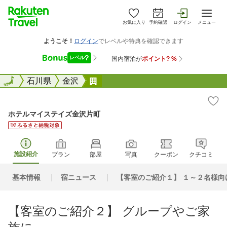
お気に入り
予約確認
ログイン
メニュー
全国
全国
石川県
金沢
ホテルマイステイズ金沢片町
ホテルマイステイズ金沢片町
施設紹介
プラン
部屋
写真
クーポン
クチコミ
基本情報
宿ニュース
【客室のご紹介１】 １～２名様向
【客室のご紹介２】 グループやご家