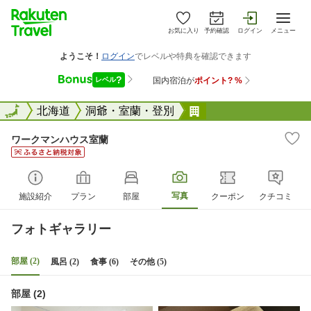
お気に入り
予約確認
ログイン
メニュー
全国
全国
北海道
洞爺・室蘭・登別
ワークマンハウス室
ワークマンハウス室蘭
写真
施設紹介
プラン
部屋
クーポン
クチコミ
フォトギャラリー
部屋 (2)
風呂 (2)
食事 (6)
その他 (5)
部屋 (2)