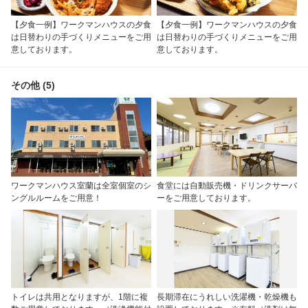
【夕食一例】ワークマンハウスの夕食
【夕食一例】ワークマンハウスの夕食
は日替わりの手づくりメニューをご用
は日替わりの手づくりメニューをご用
意しております。
意しております。
その他 (5)
ワークマンハウス室蘭は全室個室のシ
食堂には自動販売機・ドリンクサーバ
ングルルームをご用意！
ーをご用意しております。
トイレは共用となりますが、1階に複
長期滞在にうれしい洗濯機・乾燥機も