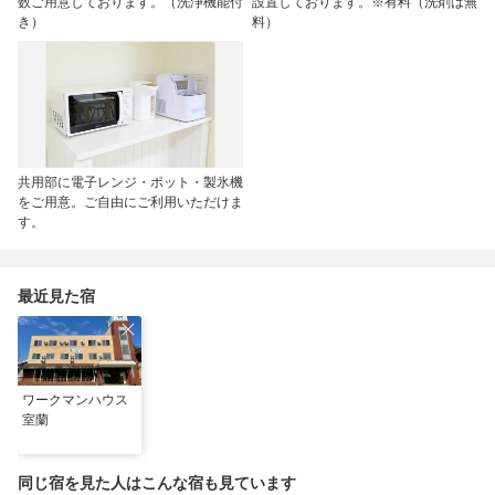
数ご用意しております。（洗浄機能付
設置しております。※有料（洗剤は無
き）
料）
共用部に電子レンジ・ポット・製氷機
をご用意。ご自由にご利用いただけま
す。
最近見た宿
ワークマンハウス
室蘭
同じ宿を見た人はこんな宿も見ています