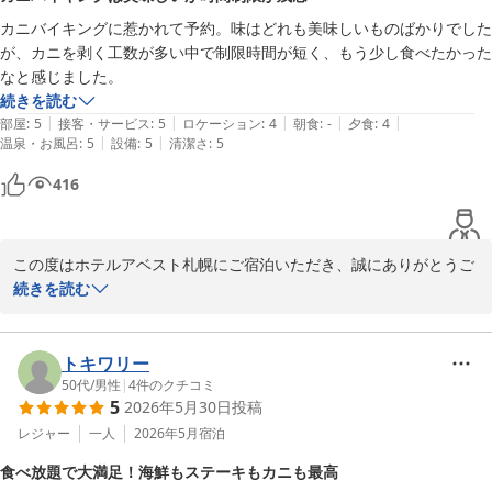
意見は真摯に受け止め、今後のご案内方法について改善を検討して
カニバイキングに惹かれて予約。味はどれも美味しいものばかりでした
まいります。

が、カニを剥く工数が多い中で制限時間が短く、もう少し食べたかった
なと感じました。
貴重なご意見をありがとうございました。

続きを読む
|
|
|
|
|
部屋
:
5
接客・サービス
:
5
ロケーション
:
4
朝食
:
-
夕食
:
4
また札幌にお越しの機会がございましたら、ホテルアベスト札幌を
|
|
温泉・お風呂
:
5
設備
:
5
清潔さ
:
5
ご利用いただけますと幸いです。

416
ホテルアベスト札幌
ホテルアベスト札幌
2026-06-27
この度はホテルアベスト札幌にご宿泊いただき、誠にありがとうご
ざいました。

続きを読む
ディナービュッフェをお楽しみいただき、お料理にもご満足いただ
けたようで大変嬉しく存じます。

トキワリー
50代
/
男性
|
4
件のクチコミ
5
2026年5月30日
投稿
一方で、お食事の制限時間につきましては、ご期待に沿えず申し訳
ございませんでした。いただいたご意見は今後の運営の参考とさせ
レジャー
一人
2026年5月
宿泊
ていただき、よりご満足いただけるサービスの提供に努めてまいり
食べ放題で大満足！海鮮もステーキもカニも最高
ます。
