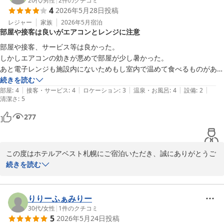
の設備、大きな座卓などがお役に立ち、ご親族の皆様と一緒にくつ
20代
/
男性
|
2
件のクチコミ
4
2026年5月28日
投稿
ろぎの時間をお楽しみいただけたようで何よりでございます。

レジャー
家族
2026年5月
宿泊
部屋や接客は良いがエアコンとレンジに注意
また、小さなお子様連れでのご旅行は何かとご不便も多いかと存じ
ますが、お部屋でゆっくりお食事を楽しんでいただけたとのお言葉
部屋や接客、サービス等は良かった。

をいただき、和室ならではの魅力を感じていただけたことを嬉しく
しかしエアコンの効きが悪めで部屋が少し暑かった。

思います。

あと電子レンジも施設内にないためもし室内で温めて食べるものがある
場合は要注意です。

続きを読む
建物の経年による部分につきましては、今後も清潔で快適にお過ご
|
|
|
|
|
ユニットバスはドライヤーを使う場所がユニットバスを出ないとなかっ
部屋
:
4
接客・サービス
:
4
ロケーション
:
3
温泉・お風呂
:
4
設備
:
2
清潔さ
しいただけるよう努めてまいります。そしてスタッフへの温かいお
:
5
たのがやや不便でした。浴槽など備え付けのシャンプーコンディショナ
言葉まで頂戴し、大変励みになりました。

ー等は問題なかったです。
277
またご家族皆様で札幌へお越しの際は、ぜひ当ホテルをご利用くだ
さいませ。スタッフ一同、再びお会いできますことを心よりお待ち
この度はホテルアベスト札幌にご宿泊いただき、誠にありがとうご
しております。

ざいます。

続きを読む
ホテルアベスト札幌
お部屋や接客、サービスにつきましてお褒めのお言葉をいただき、
ホテルアベスト札幌
大変嬉しく拝見いたしました。

りりーふぁみりー
2026-06-01
30代
/
女性
|
1
件のクチコミ
5
2026年5月24日
投稿
一方で、エアコンの効きやドライヤーのご利用場所につきまして、