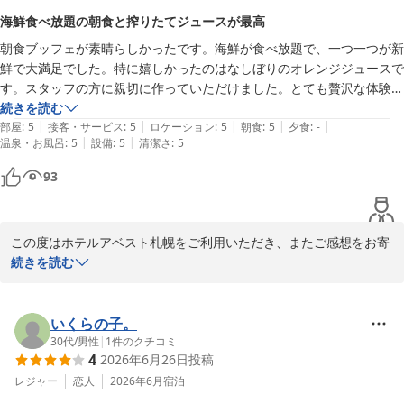
また、セルフ荷物預かりサービスや空港連絡バスの利便性、お部屋
で助かりました。

海鮮食べ放題の朝食と搾りたてジュースが最高
の設備など、ご滞在中のさまざまな点についてもご評価いただきあ
朝食ブッフェが素晴らしかったです。海鮮が食べ放題で、一つ一つが新
りがとうございます。

鮮で大満足でした。特に嬉しかったのはなしぼりのオレンジジュースで
す。スタッフの方に親切に作っていただけました。とても贅沢な体験で
一方で、ユニットバスの広さや工事による眺望につきましては、ご
した。

続きを読む
期待に添えず申し訳ございませんでした。設備面はすぐに改善が難
|
|
|
|
|
立地も狸小路近くで繁華街へのアクセスがよく、便利でした。

部屋
:
5
接客・サービス
:
5
ロケーション
:
5
朝食
:
5
夕食
:
-
しい部分もございますが、いただいたご意見を参考に、より快適に
|
|
温泉・お風呂
:
5
設備
:
5
清潔さ
:
5
また利用したいです。ありがとうございました。
お過ごしいただけるホテルづくりに努めてまいります。

93
また札幌へお越しの際には、ぜひホテルアベスト札幌へお立ち寄り
くださいませ。スタッフ一同、再びお迎えできます日を心よりお待
ちしております。

この度はホテルアベスト札幌をご利用いただき、またご感想をお寄
せいただき誠にありがとうございます。

続きを読む
ホテルアベスト札幌
ホテルアベスト札幌
ご朝食を存分にお楽しみいただけたご様子を伺い、大変嬉しく拝読
2026-07-24
いたしました。新鮮な海鮮や搾りたてのオレンジジュースをお気に
いくらの子。
召していただき、スタッフの対応にも温かいお言葉を頂戴し、励み
30代
/
男性
|
1
件のクチコミ
4
2026年6月26日
投稿
になります。

レジャー
恋人
2026年6月
宿泊
また、狸小路に隣接する立地の利便性もご滞在のお役に立てたよう