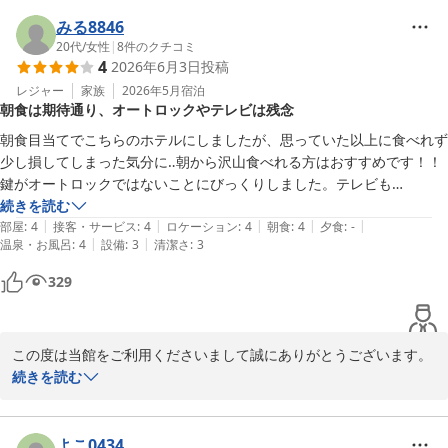
札幌にお越しの際はまたぜひ当館をご利用くださいませ。

お待ちしております。

みる8846
ホテルアベスト札幌
20代
/
女性
|
8
件のクチコミ
4
2026年6月3日
投稿
ホテルアベスト札幌
レジャー
家族
2026年5月
宿泊
2026-06-24
朝食は期待通り、オートロックやテレビは残念
朝食目当てでこちらのホテルにしましたが、思っていた以上に食べれず
少し損してしまった気分に‥朝から沢山食べれる方はおすすめです！！
鍵がオートロックではないことにびっくりしました。テレビも
続きを読む
|
|
|
|
|
部屋
:
4
接客・サービス
:
4
ロケーション
:
4
朝食
:
4
夕食
:
-
|
|
温泉・お風呂
:
4
設備
:
3
清潔さ
:
3
329
この度は当館をご利用くださいまして誠にありがとうございます。

続きを読む
当館の設備の古さでお客様にご不便をおかけしてしまったことにつ
いて謝罪いたします。

よこ0434