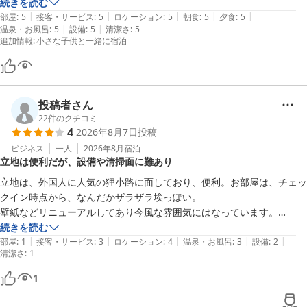
した。カニも豪華にひとりで一杯食べられるなんて…。主人はおかわり
続きを読む
ホテルアベスト札幌
|
|
|
|
|
していました。朝のバイキングもいくらのかけ放題！

部屋
:
5
接客・サービス
:
5
ロケーション
:
5
朝食
:
5
夕食
:
5
2026-05-23
|
|
温泉・お風呂
:
5
設備
:
5
清潔さ
:
5
お部屋も赤ちゃん目線の和室で、コンセントもカバーがしてありまし
追加情報
:
小さな子供と一緒に宿泊
た。

UNOとジェンガなどの遊びも借りることができて家族で遊べて良い思
い出になりました。
投稿者さん
22
件のクチコミ
4
2026年8月7日
投稿
ビジネス
一人
2026年8月
宿泊
立地は便利だが、設備や清掃面に難あり
立地は、外国人に人気の狸小路に面しており、便利。お部屋は、チェッ
クイン時点から、なんだかザラザラ埃っぽい。

壁紙などリニューアルしてあり今風な雰囲気にはなっています。

バストイレは、昔のまま、という感じ。隣の部屋でトイレを流すと、自
続きを読む
|
|
|
|
|
室にも水流音が轟音のように響きます。

部屋
:
1
接客・サービス
:
3
ロケーション
:
4
温泉・お風呂
:
3
設備
:
2
清潔さ
:
1
ベッドサイドのランプも、電圧の関係か時折チラつくのでとっても気に
なりました。酔って帰って寝るだけではありますが・・
1