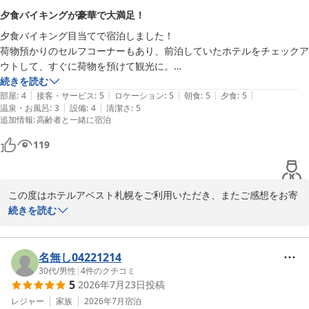
しかしながら、客室設備やスタッフ対応につきましては、ご期待に
夕食バイキングが豪華で大満足！
添えず申し訳ございませんでした。

夕食バイキング目当てで宿泊しました！

空調設備につきましては全館管理となっており、ご不便をお掛けし
荷物預かりのセルフコーナーもあり、前泊していたホテルをチェックア
ましたことをお詫び申し上げます。

ウトして、すぐに荷物を預けて観光に。

お部屋は、全館空調の吹き出し口に向きを変えるパーツがあり、ちょう
続きを読む
また、お子様用のお湯の件につきましても、配慮に欠けるご案内と
|
|
|
|
|
ど良い感じに設定できました。

部屋
:
4
接客・サービス
:
5
ロケーション
:
5
朝食
:
5
夕食
:
5
なってしまい申し訳ございませんでした。

|
|
温泉・お風呂
:
3
設備
:
4
清潔さ
:
5
ユニットバスが狭かったのが残念でした。クローゼットがあったので、
追加情報
:
高齢者と一緒に宿泊
そこをトイレにすれば良くなるんじゃないか？と勝手に想像してまし
「総合的にはいいけど少し足りない」と感じさせてしまったことを
た。クローゼットにはハンガーが沢山あったのでありがたかったです。

真摯に受け止め、より満足度の高いご滞在をご提供できるよう努め
119
部屋の鍵が懐かしいガチャガチャした鍵に部屋番号の札がついているタ
てまいります。

イプでした。その部屋番号を見せるだけで、夕食、朝食のレストランに
入れるのは、便利だと思いました。

貴重なご意見をお寄せいただき、誠にありがとうございました。

この度はホテルアベスト札幌をご利用いただき、またご感想をお寄
夕食バイキングは、厚切りのお刺身に、何種類ものカニ。ステーキは焼
ホテルアベスト札幌　千葉
せいただき誠にありがとうございます。

続きを読む
きたてを席に持ってきてくれました。90分はあっという間に過ぎてし
ホテルアベスト札幌
まいました。

夕食バイキングを楽しみにお越しいただき、ご期待にお応えできた
2026-05-24
建物を工事していたようで、窓を開けたらすぐ足場だったので、景色は
ようで大変嬉しく思います。厚切りのお刺身やカニ、焼きたてのス
名無し04221214
ありませんでした。

テーキなどをご満喫いただき、特別なお食事の時間となりましたこ
30代
/
男性
|
4
件のクチコミ
ホテル正面口から道路を渡って反対側に、新千歳空港行きのバス停があ
5
2026年7月23日
投稿
とは、スタッフにとって何よりの励みでございます。

り、帰りは楽ちんでした。交通系ICカードが使えない車種があるとの事
レジャー
家族
2026年7月
宿泊
でしたが、フロントで、チケット購入でき、支払い方法も沢山あったの