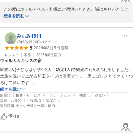
この度はホテルアベスト札幌にご宿泊いただき、誠にありがとうご
ざいました。

続きを読む
当ホテルの立地につきましてご評価いただき、ありがとうございま
す。狸小路商店街に面した利便性がお役に立てたようで嬉しく存じ
みぃみ1511
ます。また、客室の雰囲気についてもお言葉をいただき、感謝申し
40代
/
女性
|
4
件のクチコミ
5
2026年8月5日
投稿
上げます。

レジャー
家族
2026年8月
宿泊
ウェルカムキッズの宿
一方で、お部屋の清掃状態につきまして、ご不快な思いをおかけし
誠に申し訳ございませんでした。快適にお過ごしいただくべき客室
家族5人(子どもは小学生2人、幼児1人)で観光のため2泊利用しました。
で、このようなご指摘をいただく結果となりましたことを重く受け
土足を脱いで上がる和室タイプは清潔ですし、床にゴロンとできてくつ
止めております。

ろげて良いです。

風呂とトイレが別で、風呂場に洗い場がありどちらも綺麗でした。

続きを読む
いただいたご意見を清掃担当とも共有し、清掃・点検体制を見直す
|
|
|
|
|
近くに飲食店が多々あるので夕食は外に出ました。朝食は美味しいも
部屋
:
5
接客・サービス
:
4
ロケーション
:
4
朝食
:
5
夕食
:
-
ことで、より快適な環境をご提供できるよう改善に努めてまいりま
|
|
温泉・お風呂
:
5
設備
:
5
清潔さ
:
5
の、珍しいものがたくさん置いてあってついつい食べ過ぎてしまうほど
追加情報
:
小さな子供と一緒に宿泊
す。

でした。

ウェルカムドリンクやアメニティバイキングのサービス、アナログゲー
10
貴重なご意見をお寄せいただき、誠にありがとうございました。

ム貸し出し、連泊掃除なしも現代に合っていて良いです。

素敵な宿に宿泊でき満足です。