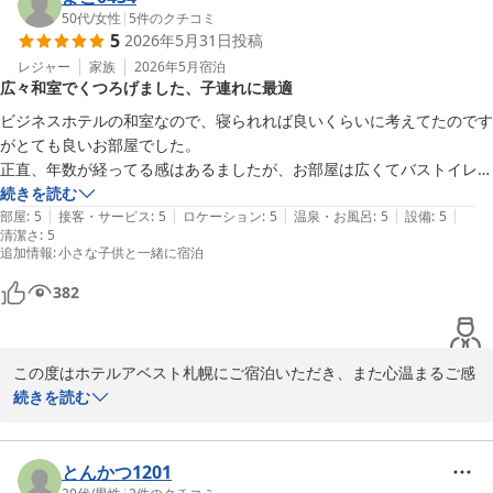
今後お客様から頂いた貴重なご意見をもとにさらなる環境改善を目
50代
/
女性
|
5
件のクチコミ
5
2026年5月31日
投稿
指し尽力して参ります。

レジャー
家族
2026年5月
宿泊
広々和室でくつろげました、子連れに最適
ホテルアベスト札幌
ビジネスホテルの和室なので、寝られれば良いくらいに考えてたのです
ホテルアベスト札幌
がとても良いお部屋でした。

2026-06-03
正直、年数が経ってる感はあるましたが、お部屋は広くてバストイレ別
で大きな座卓があり、他のお部屋の娘家族とも一緒に部屋でくつろぐ事
続きを読む
|
|
|
|
|
もできました。

部屋
:
5
接客・サービス
:
5
ロケーション
:
5
温泉・お風呂
:
5
設備
:
5
清潔さ
:
5
小さな子どもがいるため、テイクアウトで晩ご飯を食べましたが、総勢
追加情報
:
小さな子供と一緒に宿泊
８人でも余裕で食事もできました。幼児がいる家庭にはとてもおすすめ
です、

382
スタッフの皆さんもとても親切で良い旅行ができました^_^
この度はホテルアベスト札幌にご宿泊いただき、また心温まるご感
想をお寄せいただき誠にありがとうございます。

続きを読む
和室のお部屋でご家族皆様にゆったりとお過ごしいただけたとのこ
と、大変嬉しく拝読いたしました。お部屋の広さやバス・トイレ別
とんかつ1201