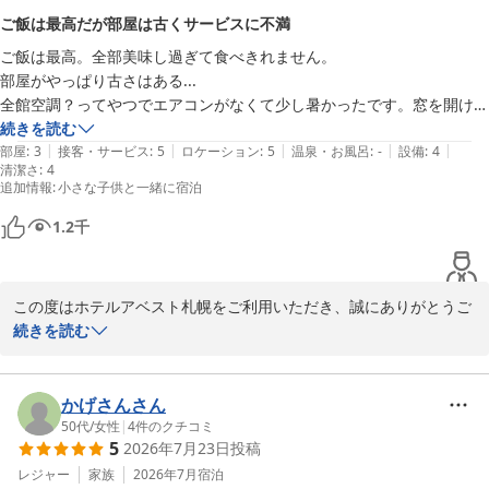
待に沿えず申し訳ございませんでした。いただいたご意見を真摯に
ご飯は最高だが部屋は古くサービスに不満
受け止め、より快適なご滞在をご提供できるよう、サービスの向上
ご飯は最高。全部美味し過ぎて食べきれません。

に努めてまいります。

部屋がやっぱり古さはある...

全館空調？ってやつでエアコンがなくて少し暑かったです。窓を開けた
貴重なご意見をありがとうございました。

のでなんとかなりました。

続きを読む
|
|
|
|
|
子供用にお湯が欲しいとフロントにいうと部屋のポットでやってくださ
部屋
:
3
接客・サービス
:
5
ロケーション
:
5
温泉・お風呂
:
-
設備
:
4
また札幌にお越しの際は、ホテルアベスト札幌をご利用いただけま
清潔さ
:
4
いって言われてもらえませんでした。シャンプーとかあるのに子供用の
すと幸いです。

追加情報
:
小さな子供と一緒に宿泊
歯ブラシがなかった？

1.2
千
ホテルアベスト札幌
2026-07-03
この度はホテルアベスト札幌をご利用いただき、誠にありがとうご
ざいます。

続きを読む
お食事につきまして「最高」とのお言葉をいただき、大変嬉しく拝
読いたしました。

かげさんさん
たくさんのお料理をお楽しみいただけたようで、調理スタッフにと
50代
/
女性
|
4
件のクチコミ
5
2026年7月23日
投稿
っても大きな励みになります。

レジャー
家族
2026年7月
宿泊