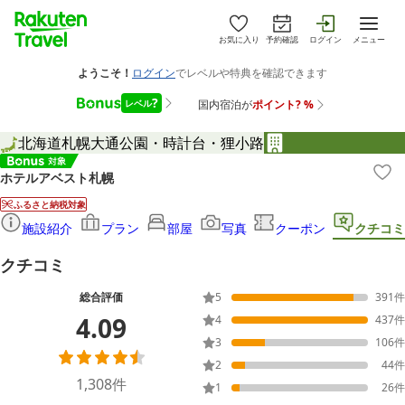
お気に入り
予約確認
ログイン
メニュー
北海道
札幌
大通公園・時計台・狸小路
ホテルアベスト札幌
ふるさと納税対象
施設紹介
プラン
部屋
写真
クーポン
クチコミ
クチコミ
総合評価
5
391
件
4.09
4
437
件
3
106
件
2
44
件
1,308
件
1
26
件