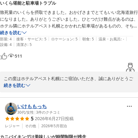
いくら堪能と駐車場トラブル
で何よりでございます。

致死量のいくらを摂取できました。おかげさまでとてもいい北海道旅行
になりました。ありがとうございました。ひとつだけ難点があるのは、
これからもお食事、サービスともにご満足いただけるホテルを目指
ホテル隣にホテルアベスト札幌とかかれた駐車場があるものの、そちら
して努めてまいります。また札幌へお越しの際には、ぜひホテルア
はホテルの駐車場でもなく、提携でもないということ。間違えて入庫し
続きを読む
ベスト札幌をご利用くださいませ。

|
|
|
|
|
たのですが、駐車場の管理人と揉めてしまい、出庫の案内サポートもな
部屋
:
4
接客・サービス
:
5
ロケーション
:
5
朝食
:
5
温泉・お風呂
:
-
|
設備
:
4
清潔さ
:
5
く、交通量のおおい道を旅行者が後進で出庫しなくてはならず、とても
スタッフ一同、またのお越しを心よりお待ちしております。

大変かつ不愉快でありました。紛らわしい記載はやめていただきたいで
511
す。
ホテルアベスト札幌
ホテルアベスト札幌
2026-07-23
この度はホテルアベスト札幌にご宿泊いただき、誠にありがとうご
ざいました。

続きを読む
朝食では北海道ならではの味覚をお楽しみいただき、旅の思い出の
一つとなりましたことを大変嬉しく存じます。

いけももっち
30代
/
女性
|
3
件のクチコミ
5
2026年6月27日
投稿
一方で、駐車場につきましては、ご不便とご不快な思いをおかけし
誠に申し訳ございませんでした。ご案内が分かりづらく、ご負担を
レジャー
その他
2026年5月
宿泊
おかけしてしまいましたことをお詫び申し上げます。いただいたご
カニバイキングは美味しいが時間制限が残念