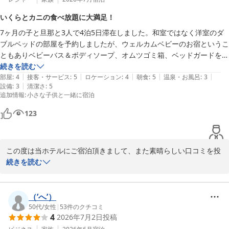
ます。また、机の埃につきましても、ご指摘を真摯に受け止め、清
いくらとカニの食べ放題に大満足！
掃方法や点検体制を見直し、より快適にお過ごしいただける客室づ
7ヶ月の子と旦那と3人で4泊5日滞在しました。和室ではなく洋室のダ
くりに努めてまいります。

ブルベッドの部屋を予約しましたが、ウェルカムベビーのお宿というこ
貴重なご意見をお寄せいただき、誠にありがとうございました。今
ともありベビーバス＆ボディソープ、オムツゴミ箱、ベッドガードを到
後はお食事だけでなく、お部屋でも安心してお過ごしいただけるホ
着当日に予約しましたが無事レンタル出来ました。

続きを読む
テルを目指し、スタッフ一同改善に努めてまいります。またのご来
|
|
|
|
|
赤ちゃん連れでしたが、スタッフの皆さんがとても優しく、5日間とも
部屋
:
4
接客・サービス
:
5
ロケーション
:
4
朝食
:
5
温泉・お風呂
:
3
館を心よりお待ちしております。

|
設備
:
3
清潔さ
:
5
丁寧な接客だったことがとても嬉しかったです。

ホテルアベスト札幌
追加情報
:
小さな子供と一緒に宿泊
ホテルアベスト札幌
なんと言っても朝食と夕食のバイキングが最高でした。

123
2026-07-28
レビュー通り朝は山盛りのいくら、夜は沢山の種類のカニを食べ放題
で、デザートやおかずの種類も多く、ソフトクリームも美味しかったで
す！ライブキッチンも美味しかったです。

この度は当ホテルにご宿泊頂きまして、また素晴らしい口コミを投
マイナスレビューも参考にしていましたが、そこまで部屋も汚くは無く
稿していただきまして誠にありがとうございます。ご夕食に関して
続きを読む
掃除も行き届いていたと思います。シャワーの水量も申し分なく、部屋
も満足頂けましたご様子を拝見し光栄でございます。札幌にお越し
の温度設定は変更出来ませんが、強さは切り替えられます。タオルや着
の際はまたぜひ当館をご利用ください。お客様とまたお会いできま
替えも部屋の外にかけて置けば毎日交換して貰えます。

すことを心よりお待ちしております。

（’へ’）
滞在して感じたマイナス点は、初日だけドライヤーをかけた時にブレイ
ホテルアベスト札幌
50代
/
女性
|
53
件のクチコミ
カーが落ちた事と交換のタオルの枚数が足りない事があったくらいで
4
2026年7月2日
投稿
ホテルアベスト札幌
す。(フロントに言えばくれます。)
