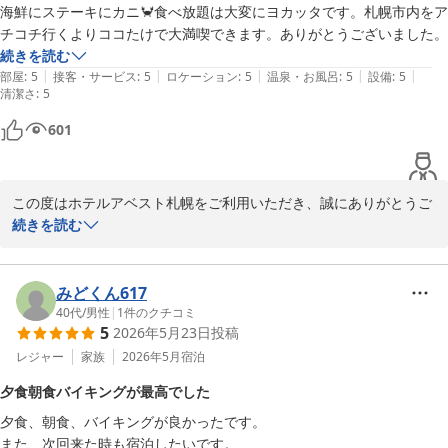
海鮮にステーキにカニ🦀食べ放題は大変にヨカッタです。札幌市内をア
チコチ行くよりココたけで大満喫できます。ありがとうございました。
貴重なご意見をありがとうございました。

続きを読む
|
|
|
|
|
部屋
:
5
接客・サービス
:
5
ロケーション
:
5
温泉・お風呂
:
5
設備
:
5
また札幌にお越しの際は、ぜひホテルアベスト札幌をご利用くださ
清潔さ
:
5
いませ。

601
ホテルアベスト札幌
この度はホテルアベスト札幌をご利用いただき、誠にありがとうご
2026-06-28
ざいます。

続きを読む
北海道ならではの味覚を存分にお楽しみいただけたご様子が伝わ
り、スタッフ一同大変嬉しく思っております。お食事はご旅行の楽
みどくん617
しみのひとつですので、思い出に残るひとときをお過ごしいただけ
40代
/
男性
|
1
件のクチコミ
5
2026年5月23日
投稿
たのであれば何よりでございます。

レジャー
家族
2026年5月
宿泊
当ホテルでは、北海道の魅力をより身近に感じていただけるよう、
夕食朝食バイキングが最高でした
お食事内容にも力を入れております。今回のご滞在が札幌での良い
夕食、朝食、バイキングが良かったです。

思い出となっておりましたら幸いです。

また、次回来た時も宿泊したいです。