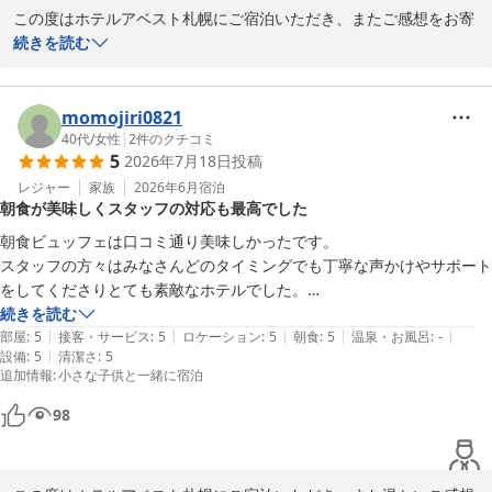
ホテルアベスト札幌

この度はホテルアベスト札幌にご宿泊いただき、またご感想をお寄
藤本
せいただき誠にありがとうございます。

続きを読む
ホテルアベスト札幌
ご家族でのご旅行に当ホテルをお選びいただき、和室や水回りの設
2026-08-07
備で快適にお過ごしいただけたご様子を大変嬉しく拝見いたしまし
た。

momojiri0821
また、朝食につきましてもご満足いただけたとのこと、調理スタッ
40代
/
女性
|
2
件のクチコミ
5
2026年7月18日
投稿
フにとって何よりの励みとなります。北海道ならではの味覚をお楽
しみいただけたのであれば幸いです。

レジャー
家族
2026年6月
宿泊
朝食が美味しくスタッフの対応も最高でした
ウェルカムドリンクやアメニティバーにつきましても、お客様の滞
在がより快適なものとなるようご用意しておりますので、お役立て
朝食ビュッフェは口コミ通り美味しかったです。

いただけて嬉しく存じます。

スタッフの方々はみなさんどのタイミングでも丁寧な声かけやサポート
これからもお子様連れのお客様にも安心してお過ごしいただけるホ
をしてくださりとても素敵なホテルでした。

テルを目指し、サービス向上に努めてまいります。

初めは大浴場がないと残念がっていた息子も「また北海道に来た時は絶
続きを読む
また札幌へお越しの際は、ご家族皆様でお会いできますことをスタ
|
|
|
|
|
対にここに泊まりたい！」と言っていました。
部屋
:
5
接客・サービス
:
5
ロケーション
:
5
朝食
:
5
温泉・お風呂
:
-
ッフ一同心よりお待ちしております。

|
設備
:
5
清潔さ
:
5
追加情報
:
小さな子供と一緒に宿泊
ホテルアベスト札幌
ホテルアベスト札幌
98
2026-08-05