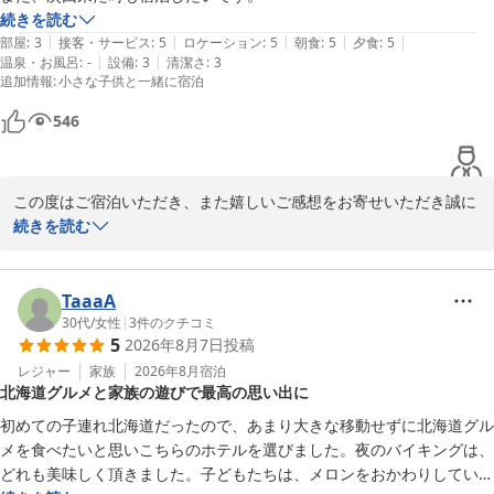
続きを読む
温かいご感想をお寄せいただきありがとうございました。またお会
|
|
|
|
|
部屋
:
3
接客・サービス
:
5
ロケーション
:
5
朝食
:
5
夕食
:
5
いできます日をスタッフ一同心よりお待ちしております。

|
|
温泉・お風呂
:
-
設備
:
3
清潔さ
:
3
追加情報
:
小さな子供と一緒に宿泊
ホテルアベスト札幌

546
ホテルアベスト札幌
2026-05-31
この度はご宿泊いただき、また嬉しいご感想をお寄せいただき誠に
ありがとうございます。

続きを読む
夕食・朝食のバイキングに満足いただけたようで大変嬉しく拝見い
たしました。お食事を楽しみにご宿泊されるお客様にもご満足いた
TaaaA
だけるよう、今後もより良い内容とサービスに努めてまいります。

30代
/
女性
|
3
件のクチコミ
5
2026年8月7日
投稿
ぜひまたお越しいただける日を、スタッフ一同心よりお待ちしてお
レジャー
家族
2026年8月
宿泊
北海道グルメと家族の遊びで最高の思い出に
ります。

初めての子連れ北海道だったので、あまり大きな移動せずに北海道グル
ホテルアベスト札幌

メを食べたいと思いこちらのホテルを選びました。夜のバイキングは、
担当者
どれも美味しく頂きました。子どもたちは、メロンをおかわりしていま