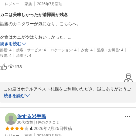
レジャー
家族
2026年7月
宿泊
カニは美味しかったが清掃面が残念
話題のカニタワーが気になり、こちらへ。

夕食はカニがやはりおいしかった。

特に毛ガニ。小ぶりだし、剥くのは大変だけど、おいしいカニでした。

続きを読む
|
|
|
|
|
スタッフは若い人ばかりでした。

部屋
:
4
接客・サービス
:
4
ロケーション
:
4
夕食
:
4
温泉・お風呂
:
4
|
設備
:
4
清潔さ
:
4
清掃ですが、パット見はきれいでしたが、ものをベット下に落とした
138
ら、髪の毛が大量に出てきて焦りました。

机も少し埃っぽい。埃が立ちやすい部屋なのかもしれません。
この度はホテルアベスト札幌をご利用いただき、誠にありがとうご
ざいます。

続きを読む
お食事につきまして、夕食のカニを美味しくお召し上がりいただけ
たとのこと、大変嬉しく拝読いたしました。特に毛ガニをお気に召
していただけたようで何よりでございます。

旅する岩手民
一方で、客室の清掃につきましては、ご不快な思いをお掛けし誠に
30代
/
女性
|
1
件のクチコミ
4
2026年7月26日
投稿
申し訳ございませんでした。ベッド下の清掃が行き届いておらず、
ご不安なお気持ちにさせてしまいましたことを深くお詫び申し上げ
レジャー
家族
2026年7月
宿泊