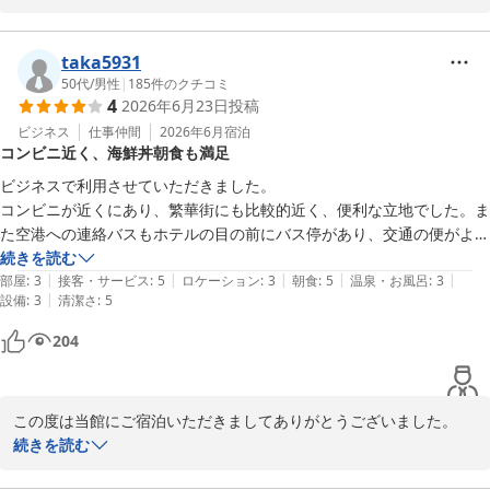
ご家族皆様で快適にお過ごしいただけたご様子を伺い、大変嬉しく
存じます。客室の広さやバス・トイレが別の造り、襖でお部屋を仕
taka5931
切れる点がお役に立てたようで何よりでございます。

50代
/
男性
|
185
件のクチコミ
4
2026年6月23日
投稿
これからもご家族連れのお客様にも安心して快適にお過ごしいただ
ビジネス
仕事仲間
2026年6月
宿泊
コンビニ近く、海鮮丼朝食も満足
けるホテルを目指し、より良いサービスの提供に努めてまいりま
す。

ビジネスで利用させていただきました。

コンビニが近くにあり、繁華街にも比較的近く、便利な立地でした。ま
また札幌へお越しの際は、ぜひホテルアベスト札幌をご利用くださ
た空港への連絡バスもホテルの目の前にバス停があり、交通の便がよい
いませ。スタッフ一同、心よりお待ちしております。

場所でした。

続きを読む
|
|
|
|
|
朝食は海鮮丼を、お腹いっぱい食べられて満足しました。

部屋
:
3
接客・サービス
:
5
ロケーション
:
3
朝食
:
5
温泉・お風呂
:
3
ホテルアベスト札幌　小川
|
設備
:
3
清潔さ
:
5
また利用させていただきたいと思います。
ホテルアベスト札幌
204
2026-07-18
この度は当館にご宿泊いただきましてありがとうございました。

また当館の立地および会食についてご満足いただけましたご様子で
続きを読む
なによりでございます。
