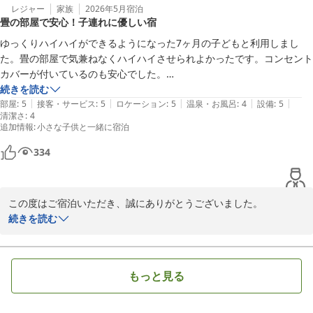
ご不便をおかけし申し訳ございません。今後の設備改善の参考とさ
レジャー
家族
2026年5月
宿泊
畳の部屋で安心！子連れに優しい宿
せていただきます。

ゆっくりハイハイができるようになった7ヶ月の子どもと利用しまし
また、電子レンジにつきましては客室内には設置しておりません
た。畳の部屋で気兼ねなくハイハイさせられよかったです。コンセント
が、偶数階に共用の電子レンジをご用意しております。ご案内が不
カバーが付いているのも安心でした。

足しており、ご不便をおかけいたしました。

ベビー用品のレンタルもあり、西松屋のB型ベビーカーとオムツゴミ箱
続きを読む
|
|
|
|
|
がありがたかったです。ベビーカーは特に操作性に問題はなかったで
部屋
:
5
接客・サービス
:
5
ロケーション
:
5
温泉・お風呂
:
4
設備
:
5
清潔さ
これからも快適にお過ごしいただけるホテルを目指してまいります
:
4
す。

追加情報
:
小さな子供と一緒に宿泊
ので、また札幌へお越しの際はぜひご利用くださいませ。

朝食ビュッフェは、子ども連れだけが案内される奥まったコーナーがあ
り、ぐずっても受け入れてもらいやすい環境で、食べられました。いく
334
ホテルアベスト札幌
らかけ放題嬉しかったです。
ホテルアベスト札幌
この度はご宿泊いただき、誠にありがとうございました。

2026-05-28
続きを読む
7ヶ月のお子様との大切なご旅行に、数あるホテルの中からお選び
いただけましたこと、大変嬉しく思っております。

もっと見る
畳のお部屋でお子様が安心してハイハイできたとのこと、またコン
セントカバーなどの設備にも安心してお過ごしいただけたようで何
よりでございます。
