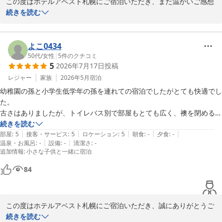
この度はホテルアベスト札幌にご宿泊いただき、また温かいご感想
をお寄せいただきまして誠にありがとうございます。

続きを読む
ご朝食やスタッフの対応にご満足いただけたとのこと、大変嬉しく
拝読いたしました。お客様に気持ちよくお過ごしいただけるよう心
よこ0434
掛けておりますので、このようなお言葉はスタッフ一同の大きな励
50代
/
女性
|
5
件のクチコミ
5
2026年7月17日
投稿
みとなります。

レジャー
家族
2026年5月
宿泊
また、お子様にも快適にお過ごしいただけたご様子を伺い、大変嬉
幼稚園の孫と小学生低学年の孫を連れての宿泊でしたがとても快適でし
しく思っております。次回北海道へお越しの際にも、ご家族皆様に
た。

安心してお過ごしいただけるホテルであり続けられるよう、より良
古さはありましたが、トイレバス別で部屋もとても広く、襖を閉めると
いサービスづくりに努めてまいります。

２部屋になるところもとても良かったです。

続きを読む
|
|
|
|
|
確かにフルさはありましたが気にならないほど使い勝手が良かったで
部屋
:
5
接客・サービス
:
5
ロケーション
:
5
朝食
:
-
夕食
:
-
またお会いできます日を、スタッフ一同心よりお待ちしておりま
|
|
温泉・お風呂
:
-
設備
:
-
清潔さ
:
-
す。
追加情報
:
小さな子供と一緒に宿泊
す。

84
ホテルアベスト札幌
2026-07-19
この度はホテルアベスト札幌にご宿泊いただき、誠にありがとうご
ざいました。

続きを読む