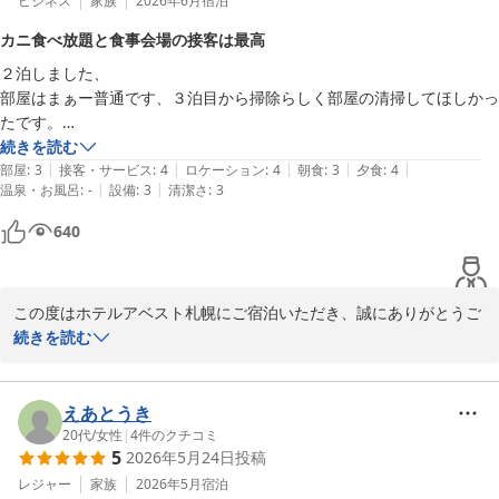
ビジネス
家族
2026年6月
宿泊
2026-07-27
次に札幌に旅行する時もまた利用したいです。
カニ食べ放題と食事会場の接客は最高
２泊しました、

部屋はまぁー普通です、３泊目から掃除らしく部屋の清掃してほしかっ
たです。

部屋のバストイレも普通、

続きを読む
|
|
|
|
|
部屋
:
3
接客・サービス
:
4
ロケーション
:
4
朝食
:
3
夕食
:
4
|
|
温泉・お風呂
:
-
設備
:
3
清潔さ
:
3
夕食バイキング朝食バイキング

夕食は毛ガニ・花咲ガニ、タラバガニ、ズワイガニなど色んなカニの食
640
べ放題は良かった

刺身も良い物出してました、食事会場のスタッフの対応も気持ちよい物
で良かった。

この度はホテルアベスト札幌にご宿泊いただき、誠にありがとうご
ざいました。

続きを読む
夕食・朝食のビュッフェをお楽しみいただき、特にカニやお刺身、
お食事会場スタッフの対応にご満足いただけたことを大変嬉しく存
えあとうき
じます。

20代
/
女性
|
4
件のクチコミ
5
2026年5月24日
投稿
一方で、客室清掃やフロントスタッフの対応につきましては、ご期
レジャー
家族
2026年5月
宿泊