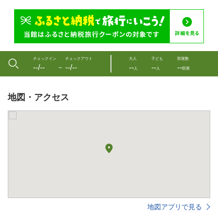
チェックイン
チェックアウト
大人
子ども
部屋数
--/--
--/--
--
--
--
〜
人
人
部屋
地図・アクセス
地図アプリで見る