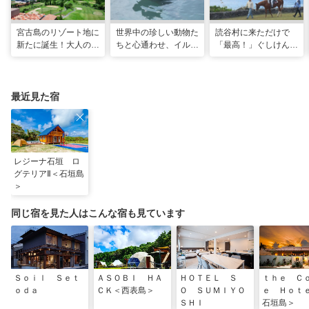
宮古島のリゾート地に
世界中の珍しい動物た
読谷村に来ただけで
新たに誕生！大人の特
ちと心通わせ、イルカ
「最高！」ぐしけんさ
別ステイをかなえる
と一緒に泳ぐ夢の体験
ん、馬に乗って日本茶
「アラマンダ スプレ
「間近でふれ合える！
にうっとり。沖縄の隠
ンディド」
推しアニマル！！」
れ名所を全力で満喫し
てきた
最近見た宿
レジーナ石垣 ロ
グテリアⅡ＜石垣島
＞
同じ宿を見た人はこんな宿も見ています
Ｓｏｉｌ Ｓｅｔ
ＡＳＯＢＩ ＨＡ
ＨＯＴＥＬ Ｓ
ｔｈｅ Ｃ
ｏｄａ
ＣＫ＜西表島＞
Ｏ ＳＵＭＩＹＯ
ｅ Ｈｏｔ
ＳＨＩ
石垣島＞