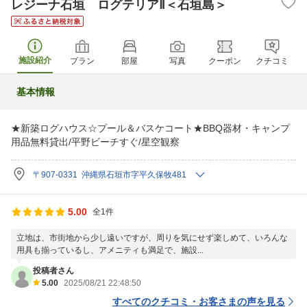
レジーナ石垣 ログテリアⅡ＜石垣島＞
施設紹介
プラン
部屋
写真
クーポン
クチコミ
基本情報
★新築ログハウス☆プール＆バスケコート★BBQ器材・キャンプ
用品無料貸出/平野ビーチすぐ/星空観察
〒907-0331 沖縄県石垣市字平久保牧481
5.00
全1件
立地は、市街地から少し遠いですが、周りを気にせず楽しめて、いろんな
用具も揃っているし、アメニティも満足で、施設...
投稿者さん
5.00
2025/08/21 22:48:50
すべてのクチコミ・お客さまの声を見る