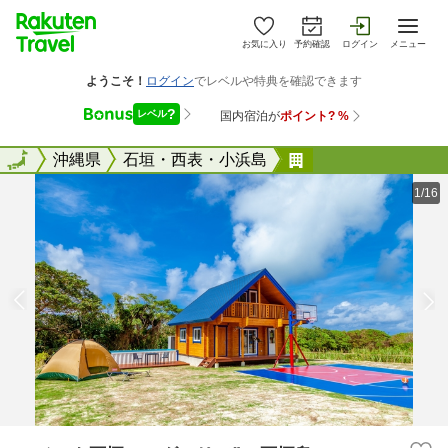
お気に入り
予約確認
ログイン
メニュー
全国
全国
沖縄県
石垣・西表・小浜島
レジーナ石垣 ログテ
1/16