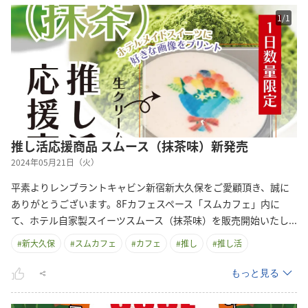
1
/
1
推し活応援商品 スムース（抹茶味）新発売
2024年05月21日（火）
平素よりレンブラントキャビン新宿新大久保をご愛顧頂き、誠に
ありがとうございます。8Fカフェスペース「スムカフェ」内に
て、ホテル自家製スイーツスムース（抹茶味）を販売開始いた
し
...
#
新大久保
#
スムカフェ
#
カフェ
#
推し
#
推し活
もっと見る