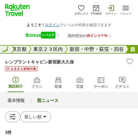
お気に入り
予約確認
ログイン
メニュー
全国
全国
東京都
東京２３区内
新宿・中野・荻窪・四谷
レンブラントキャビン新宿新大久保
施設紹介
プラン
部屋
写真
クーポン
クチコミ
基本情報
宿ニュース
3件