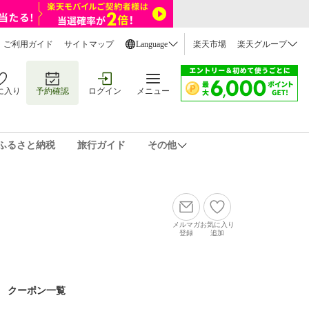
ご利用ガイド
サイトマップ
Language
楽天市場
楽天グループ
に入り
予約確認
ログイン
メニュー
ふるさと納税
旅行ガイド
その他
メルマガ
お気に入り
登録
追加
クーポン一覧