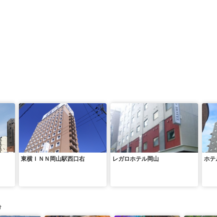
東横ＩＮＮ岡山駅西口右
レガロホテル岡山
ホテ
け