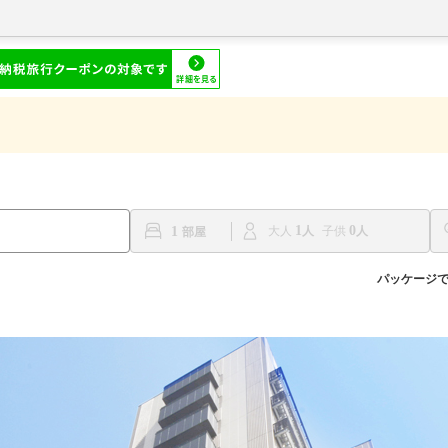
1
0
1
大人
子供
パッケージ