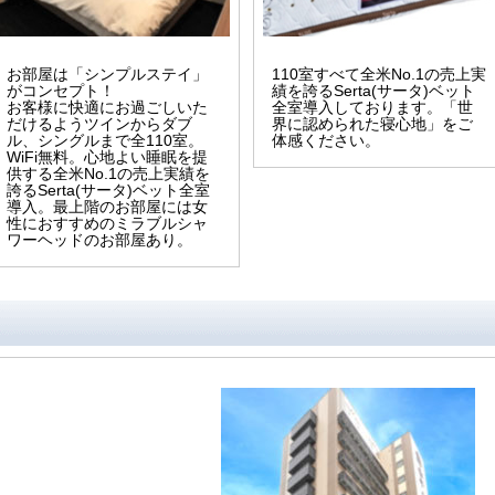
お部屋は「シンプルステイ」
110室すべて全米No.1の売上実
がコンセプト！
績を誇るSerta(サータ)ベット
お客様に快適にお過ごしいた
全室導入しております。「世
だけるようツインからダブ
界に認められた寝心地」をご
ル、シングルまで全110室。
体感ください。
WiFi無料。心地よい睡眠を提
供する全米No.1の売上実績を
誇るSerta(サータ)ベット全室
導入。最上階のお部屋には女
性におすすめのミラブルシャ
ワーヘッドのお部屋あり。