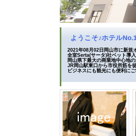
ようこそ♪ホテルNo.
2021年08月02日岡山市に新
全室Serta(サータ)社ベッ
岡山県下最大の商業地中心地の
JR岡山駅東口から市役所筋を徒
ビジネスにも観光にも便利に