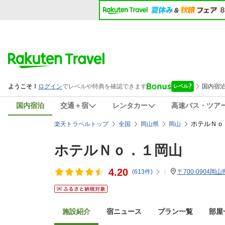
国内宿泊
交通＋宿
レンタカー
高速バス・ツア
ホテルＮｏ
楽天トラベルトップ
全国
岡山県
岡山
ホテルＮｏ．１岡山
4.20
(
613
件)
〒700-0904岡
施設紹介
宿ニュース
プラン一覧
部屋