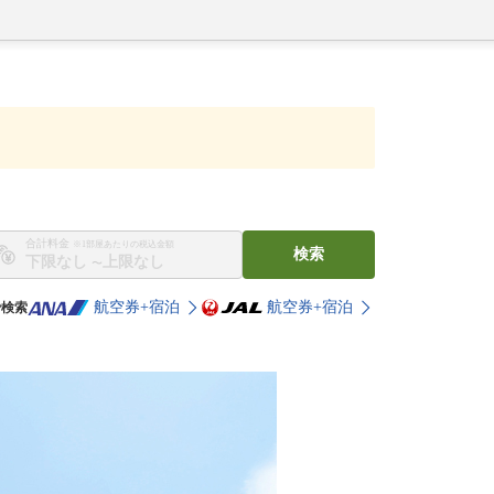
合計料金
※1部屋あたりの税込金額
検索
〜
航空券+宿泊
航空券+宿泊
で検索