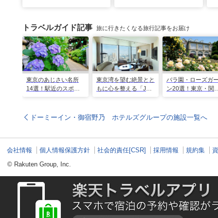
トラベルガイド記事
旅に行きたくなる旅行記事をお届け
東京のあじさい名所
東京湾を望む絶景とと
バラ園・ローズガ
14選！駅近のスポッ
もに心を整える「JW
ン20選！東京・関
トや2026年見頃情報
マリオット・ホテル東
の名所をご紹介
も
京」でのマインドフル
な滞在
ドーミーイン・御宿野乃 ホテルズグループの施設一覧へ
会社情報
個人情報保護方針
社会的責任[CSR]
採用情報
規約集
© Rakuten Group, Inc.