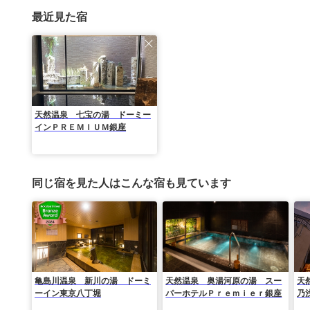
最近見た宿
天然温泉 七宝の湯 ドーミー
インＰＲＥＭＩＵＭ銀座
同じ宿を見た人はこんな宿も見ています
亀島川温泉 新川の湯 ドーミ
天然温泉 奥湯河原の湯 スー
天
ーイン東京八丁堀
パーホテルＰｒｅｍｉｅｒ銀座
乃
宿