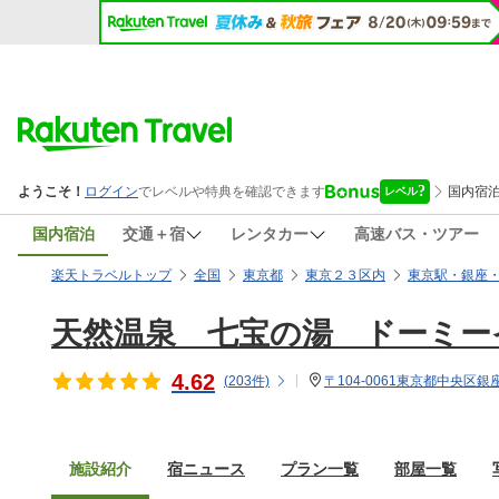
国内宿泊
交通＋宿
レンタカー
高速バス・ツアー
楽天トラベルトップ
全国
東京都
東京２３区内
東京駅・銀座
天然温泉 七宝の湯 ドーミー
4.62
(
203
件)
〒104-0061東京都中央区銀座6
施設紹介
宿ニュース
プラン一覧
部屋一覧