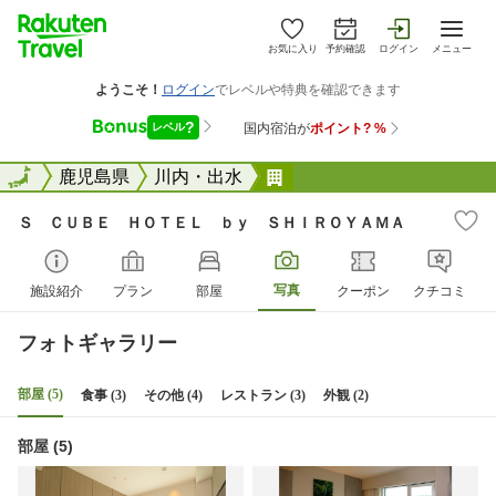
お気に入り
予約確認
ログイン
メニュー
全国
全国
鹿児島県
川内・出水
Ｓ ＣＵＢＥ ＨＯＴＥ
Ｓ ＣＵＢＥ ＨＯＴＥＬ ｂｙ ＳＨＩＲＯＹＡＭＡ
写真
施設紹介
プラン
部屋
クーポン
クチコミ
フォトギャラリー
部屋 (5)
食事 (3)
その他 (4)
レストラン (3)
外観 (2)
部屋 (5)