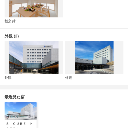
割烹 縁
外観 (2)
外観
外観
最近見た宿
Ｓ ＣＵＢＥ Ｈ