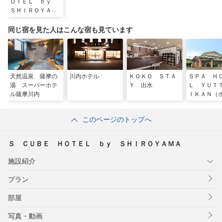
ＯＴＥＬ ｂｙ
ＳＨＩＲＯＹＡＭ
Ａ
同じ宿を見た人はこんな宿も見ています
天然温泉 薩摩の
川内ホテル
ＫＯＫＯ ＳＴＡ
ＳＰＡ Ｈ
湯 スーパーホテ
Ｙ 出水
Ｌ ＹＵＴ
ル薩摩川内
ＩＫＡＮ（
エリアワン
プ）
このページのトップへ
Ｓ ＣＵＢＥ ＨＯＴＥＬ ｂｙ ＳＨＩＲＯＹＡＭＡ
施設紹介
プラン
部屋
写真・動画