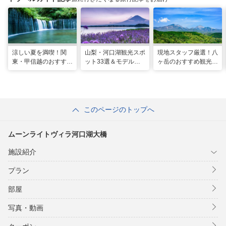
涼しい夏を満喫！関
山梨・河口湖観光スポ
現地スタッフ厳選！八
東・甲信越のおすすめ
ット33選＆モデルコ
ヶ岳のおすすめ観光ス
避暑地14選
ース！絶景や温泉も
ポット18選
このページのトップへ
ムーンライトヴィラ河口湖大橋
施設紹介
プラン
部屋
写真・動画