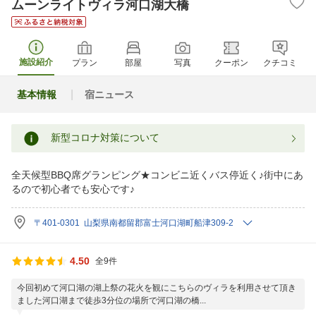
ムーンライトヴィラ河口湖大橋
施設紹介
プラン
部屋
写真
クーポン
クチコミ
基本情報
宿ニュース
新型コロナ対策について
全天候型BBQ席グランピング★コンビニ近くバス停近く♪街中にあ
るので初心者でも安心です♪
〒401-0301 山梨県南都留郡富士河口湖町船津309-2
4.50
全9件
今回初めて河口湖の湖上祭の花火を観にこちらのヴィラを利用させて頂き
ました河口湖まで徒歩3分位の場所で河口湖の橋...