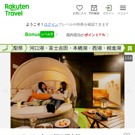
お気に入り
予約確認
ログイン
メニュー
全国
山梨県
全国
河口湖・富士吉田・本栖湖・西湖・精進湖
1/16