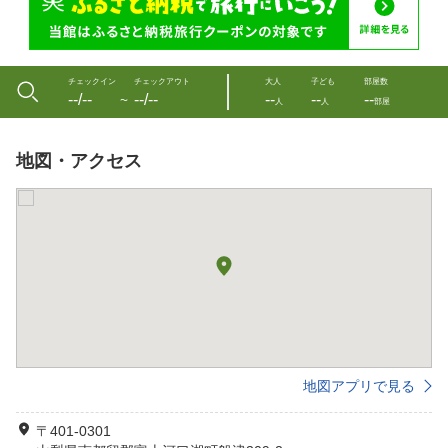
チェックイン
チェックアウト
大人
子ども
部屋数
--/--
--/--
--
--
--
〜
人
人
部屋
地図・アクセス
地図アプリで見る
〒401-0301