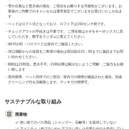
雪や台風など悪天候の場合、ご宿泊をお断りする可能性がございます。お
客様のご判断でのキャンセルは通常規定でございますお受けいたしかねま
す
ベッドはロフト式となっており。ロフト下は150センチ程です。
チェックアウトの手続きは不要です。 ご滞在後はカギをキーボックスに戻
していただき、数字をランダムに変えてください。
Wi-FiのID・パスワードは室内でご確認ください。
河口湖駅からの送迎をご希望の場合は宿泊前日15：00までに施設までお問
い合わせください。
BBQは21時迄。焚火不可。21時以降は騒がないようご理解・ご協力をお願
い致します
室内禁煙。ペット同伴でのご宿泊・室内での喫煙が確認された場合、別途
クリーニング代を頂戴致します。デッキでの喫煙可。
サステナブルな取り組み
廃棄物
使い捨てのバス用品（シャンプー、石鹸等）を提供していない
アメニティ（歯ブラシやヘアブラシ等）は必要な分のみ提供してい