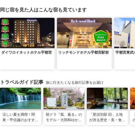
同じ宿を見た人はこんな宿も見ています
ダイワロイネットホテル宇都宮
リッチモンドホテル宇都宮駅前
宇都宮東武
トラベルガイド記事
旅に行きたくなる旅行記事をお届け
涼しい夏を満喫！関
朝ドラ『風、薫る』の
「那須別邸 回」土地
東・甲信越のおすすめ
モデル・大関和ゆかり
が誇る歴史・美・食を
避暑地14選
の地を巡る、大田原・
堪能する極上の休日
黒羽観光モデルコース