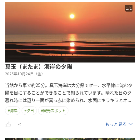
1
/
1
真玉（またま）海岸の夕陽
2025年10月24日（金）
当館から車で約25分。真玉海岸は大分県で唯一、水平線に沈む夕
陽を目にすることができることで知られています。晴れた日の夕
暮れ時には辺り一面が真っ赤に染められ、水面にキラキラと
オ
...
#
海岸
#
夕日
#
観光スポット
もっと見る