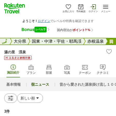
お気に入り
予約確認
ログイン
メニュー
全国
全国
大分県
国東・中津・宇佐・耶馬渓
赤根温泉
湯の里 渓泉
施設紹介
プラン
部屋
写真
クーポン
クチコミ
基本情報
宿ニュース
昔から愛された源泉掛け流し１０
3件