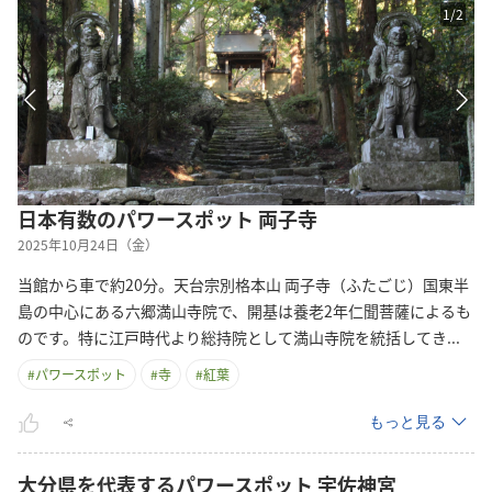
1
/
2
日本有数のパワースポット 両子寺
2025年10月24日（金）
当館から車で約20分。天台宗別格本山 両子寺（ふたごじ）国東半
島の中心にある六郷満山寺院で、開基は養老2年仁聞菩薩によるも
のです。特に江戸時代より総持院として満山寺院を統括して
き
...
#
パワースポット
#
寺
#
紅葉
もっと見る
大分県を代表するパワースポット 宇佐神宮