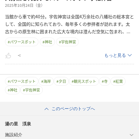
2025年10月24日（金）
当館から車で約40分。宇佐神宮は全国4万余社の八幡社の総本宮と
して、全国的に知られており、毎年多くの参拝者が訪れます。太
古からの原生林に囲まれた広大な境内は澄んだ空気に包まれ
、
...
#
パワースポット
#
神社
#
宇佐神宮
もっと見る
#
パワースポット
#
海岸
#
夕日
#
観光スポット
#
寺
#
紅葉
#
神社
#
宇佐神宮
このページのトップへ
湯の里 渓泉
施設紹介