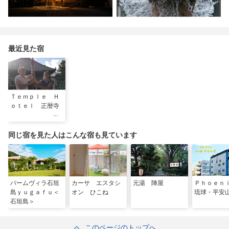
最近見た宿
Ｔｅｍｐｌｅ Ｈ
ｏｔｅｌ 正暦寺
同じ宿を見た人はこんな宿も見ています
パームヴィラ石垣
カーサ エスタシ
元湯 陣屋
Ｐｈｏｅ
島ｙｕｇａｆｕ＜
オン ひこね
琉球・平安
石垣島＞
このページのトップへ