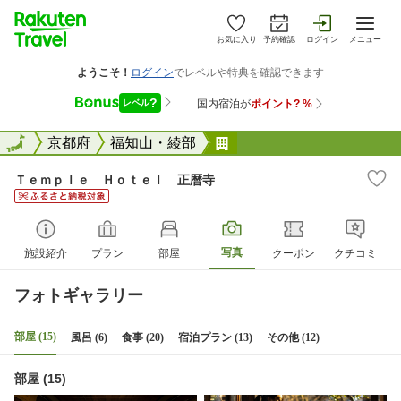
お気に入り
予約確認
ログイン
メニュー
全国
全国
京都府
福知山・綾部
Ｔｅｍｐｌｅ Ｈｏｔｅ
Ｔｅｍｐｌｅ Ｈｏｔｅｌ 正暦寺
写真
施設紹介
プラン
部屋
クーポン
クチコミ
フォトギャラリー
部屋 (15)
風呂 (6)
食事 (20)
宿泊プラン (13)
その他 (12)
部屋 (15)