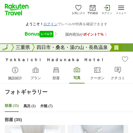
お気に入り
予約確認
ログイン
メニュー
全国
全国
三重県
四日市・桑名・湯の山・長島温泉
Ｙｏ
Ｙｏｋｋａｉｃｈｉ Ｈａｄｕｎａｋａ Ｈｏｔｅｌ
写真
施設紹介
プラン
部屋
クーポン
クチコミ
フォトギャラリー
部屋 (35)
風呂 (1)
外観 (7)
部屋 (35)