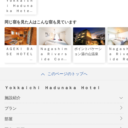
Ｙｏｋｋａｉｃｈ
ｉ Ｈａｄｕｎａ
ｋａ Ｈｏｔｅｌ
同じ宿を見た人はこんな宿も見ています
ＡＧＥＫＩ ＢＡ
Ｎａｇａｓｈｉｍ
ポイントバケーシ
Ｎａｇａｓ
ＳＥ ＨＯＴＥＬ
ａ Ｒｉｖｅｒｓ
ョン湯の山温泉
ａ Ｒｉｖ
ｉｄｅ Ｃｏｎｄ
ｉｄｅ Ｒ
ｏｍｉｎｉｕｍ
ｒｔ
このページのトップへ
Ｙｏｋｋａｉｃｈｉ Ｈａｄｕｎａｋａ Ｈｏｔｅｌ
施設紹介
プラン
部屋